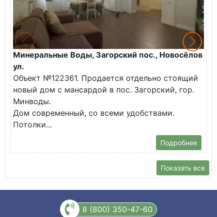
Минеральные Воды, Загорский пос., Новосёлов
М
ул.
О
Объект №122361. Продается отдельно стоящий
д
новый дом с мансардой в пос. Загорский, гор.
В
Минводы.
Дом современный, со всеми удобствами.
Потолки...
Подробнее
Показать все
8 (800) 350-47-60