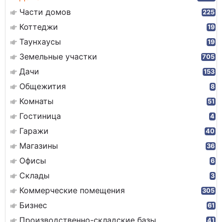
Части домов
225
Коттеджи
19
Таунхаусы
19
Земельные участки
705
Дачи
153
Общежития
8
Комнаты
51
Гостиница
4
Гаражи
40
Магазины
36
Офисы
6
Склады
3
Коммерческие помещения
305
Бизнес
61
Производственно-складские базы
41