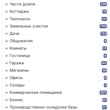
Части домов
226
Коттеджи
19
Таунхаусы
20
Земельные участки
706
Дачи
153
Общежития
8
Комнаты
51
Гостиница
4
Гаражи
40
Магазины
36
Офисы
6
Склады
3
Коммерческие помещения
305
Бизнес
61
Производственно-складские базы
41