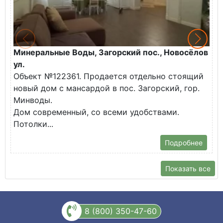
Минеральные Воды, Загорский пос., Новосёлов
М
ул.
О
Объект №122361. Продается отдельно стоящий
д
новый дом с мансардой в пос. Загорский, гор.
В
Минводы.
Дом современный, со всеми удобствами.
Потолки...
Подробнее
Показать все
8 (800) 350-47-60