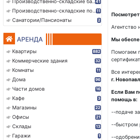
Производственно-складские базы
41
Производственно-складские помещения
11
Посмотреть
Санатории/Пансионаты
2
Агентство 
АРЕНДА
Мы обеспе
Квартиры
Помогаем п
882
сертификат
Коммерческие здания
32
Комнаты
11
Все интере
Дома
г. Новопав
96
Части домов
16
Если Вам п
Кафе
3
помощь в:
Магазины
22
--подаче за
Офисы
21
--быстром 
Склады
13
Гаражи
1
--одобрени