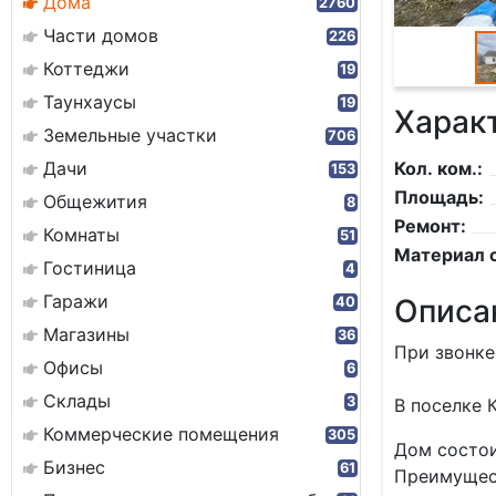
Дома
2760
Части домов
226
Коттеджи
19
Таунхаусы
19
Харак
Земельные участки
706
Дачи
Кол. ком.:
153
Площадь:
Общежития
8
Ремонт:
Комнаты
51
Материал с
Гостиница
4
Гаражи
Описа
40
Магазины
36
При звонке
Офисы
6
Склады
3
В поселке 
Коммерческие помещения
305
Дом состои
Бизнес
61
Преимущест