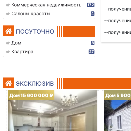
Коммерческая недвижимость
172
--получени
Салоны красоты
4
--получени
ПОСУТОЧНО
--получени
Дом
8
Квартира
27
ЭКСКЛЮЗИВ
Дом 15 600 000 ₽
Дом 5 900