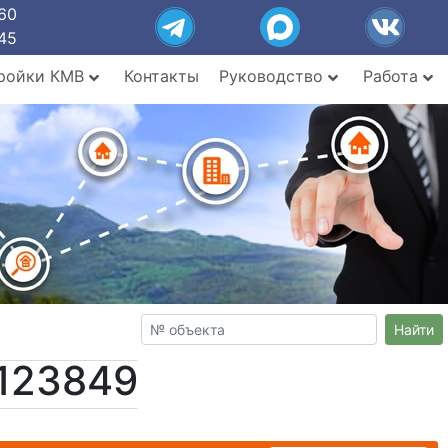
60
45
ройки КМВ
Контакты
Руководство
Работа
Найти
123849