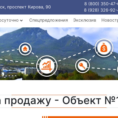
8 (800) 350-47-
рск, проспект Кирова, 90
8 (928) 326-92-
осуточно
Спецпредложения
Эксклюзив
Новост
а продажу - Объект №