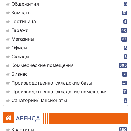
Общежития
8
Комнаты
51
Гостиница
4
Гаражи
40
Магазины
37
Офисы
6
Склады
3
Коммерческие помещения
305
Бизнес
61
Производственно-складские базы
41
Производственно-складские помещения
11
Санатории/Пансионаты
2
АРЕНДА
Квартиры
880