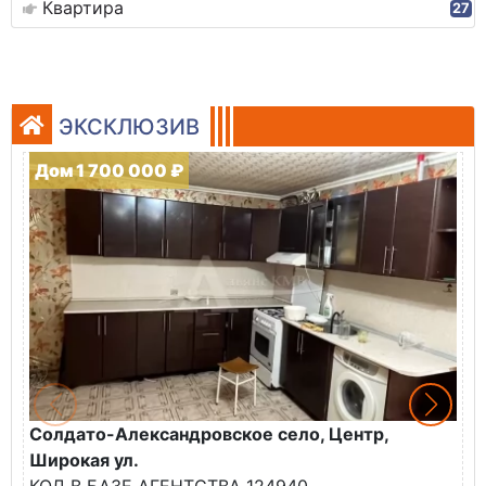
Квартира
27
ЭКСКЛЮЗИВ
Дом 1 700 000 ₽
Солдато-Александровское село, Центр,
Г
Широкая ул.
К