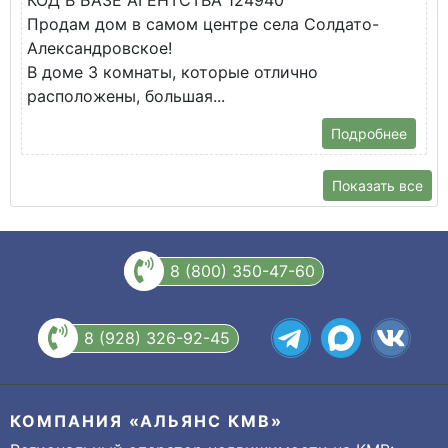
КОД В БАЗЕ АГЕНТСТВА 124940
В
Продам дом в самом центре села Солдато-
Ц
Александровское!
П
В доме 3 комнаты, которые отлично
расположены, большая...
Подробнее
Показать все
8 (800) 350-47-60
8 (928) 326-92-45
КОМПАНИЯ «АЛЬЯНС КМВ»