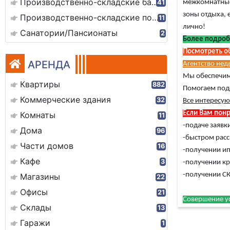
Производственно-складские базы
41
межкомнатные 
зоны отдыха, 
Производственно-складские помещения
11
лично!
Санатории/Пансионаты
2
Более подроб
Посмотреть о
АРЕНДА
Агентство не
Мы обеспечим
Квартиры
882
Помогаем под
Коммерческие здания
32
Все интересую
Если Вам понр
Комнаты
11
-подаче заявки
Дома
96
-быстром рас
Части домов
16
-получении ип
Кафе
3
-получении кр
-получении СК
Магазины
22
Офисы
21
Совершение ус
Склады
13
Гаражи
1