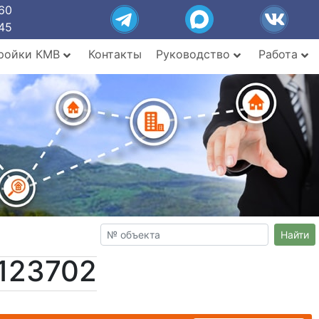
60
45
ройки КМВ
Контакты
Руководство
Работа
Найти
123702