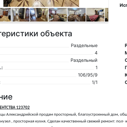
Ис
теристики объекта
Раздельные
4
Раздельный
.:
1
106/95/9
:
1/1
ние
ГЕНТСТВА 123702
ицы Александрийской продам просторный, благоустроенный дом, обще
нузел , просторная кухня. Сделан качественный свежий ремонт: пол- 