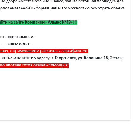
Во дворе имеется большой навес, залита бетонная площадка для
а дополнительной информацией и возможностью осмотреть объект
ти на сайте Компании «Альянс КМВ»!!!
ект недвижимости.
 в нашем офисе.
енная, с применением различных сертификатов.
нии Альянс КМВ по адресу:
г. Георгиевск, ул. Калинина 18, 2 этаж
 по ипотеке готов оказать помощь в: