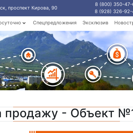
8 (800) 350-47-
рск, проспект Кирова, 90
8 (928) 326-92-
осуточно
Спецпредложения
Эксклюзив
Новост
а продажу - Объект №