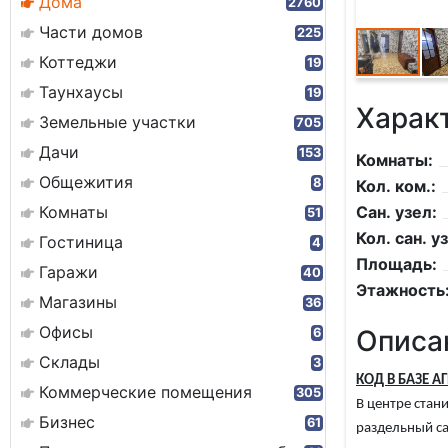
Дома
2760
Части домов
225
Коттеджи
19
Таунхаусы
19
Харак
Земельные участки
705
Дачи
153
Комнаты:
Общежития
8
Кол. ком.:
Комнаты
Сан. узел:
51
Кол. сан. уз
Гостиница
4
Площадь:
Гаражи
40
Этажность
Магазины
36
Офисы
Описа
6
Склады
3
КОД В БАЗЕ А
Коммерческие помещения
305
В центре стан
Бизнес
61
раздельный са