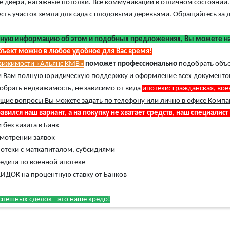
двери, натяжные потолки. Все коммуникации в отличном состоянии. 
есть участок земли для сада с плодовыми деревьями. Обращайтесь з
ную информацию об этом и подобных предложениях, Вы можете най
бъект можно в любое удобное для Вас время!
движимости «Альянс КМВ»
поможет профессионально
подобрать объ
 Вам полную юридическую поддержку и оформление всех документов
обрать недвижимость, не зависимо от вида
ипотеки: гражданская, во
щие вопросы Вы можете задать по телефону или лично в офисе Компа
авился наш вариант, а на покупку не хватает средств, наш специалист
 без визита в Банк
смотрении заявок
отеки с маткапиталом, субсидиями
едита по военной ипотеке
ИДОК на процентную ставку от Банков
пешных сделок - это наше кредо!