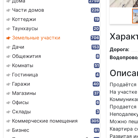
Дома
2759
Части домов
226
Коттеджи
19
Таунхаусы
20
Харак
Земельные участки
706
Дачи
153
Дорога:
Общежития
8
Водопрово
Комнаты
51
Описа
Гостиница
4
Гаражи
Продаётся 
40
На участке
Магазины
37
Коммуникац
Офисы
6
Продается 
Склады
3
Неподалеку
Коммерческие помещения
Можно пешк
305
Квартира с
Бизнес
61
Развитая и