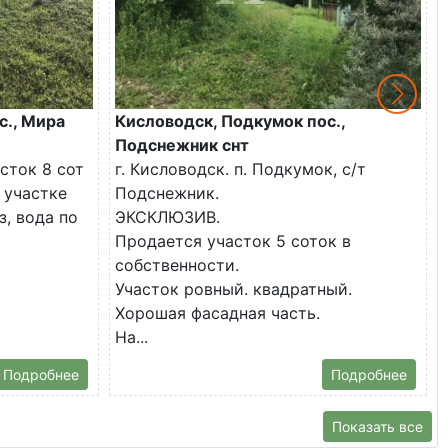
с., Мира
Кисловодск, Подкумок пос.,
Подснежник снт
сток 8 сот
г. Кисловодск. п. Подкумок, с/т
 участке
Подснежник.
з, вода по
ЭКСКЛЮЗИВ.
Продается участок 5 соток в
собственности.
Участок ровный. квадратный.
Хорошая фасадная часть.
На...
Подробнее
Подробнее
Показать все