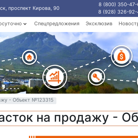
8 (800) 350-47-
рск, проспект Кирова, 90
8 (928) 326-92-
осуточно
Спецпредложения
Эксклюзив
Новост
ажу - Объект №123315
асток на продажу - О