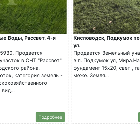
е Воды, Рассвет, 4-я
Кисловодск, Подкумок по
ул.
5930. Продается
Продается Земельный уча
участок в СНТ "Рассвет"
в п. Подкумок ул, Мира.На
дского района.
фундамент 15х20, свет , га
оток, категория земель -
меже. Земля...
скохозяйственного
 вид...
Подробнее