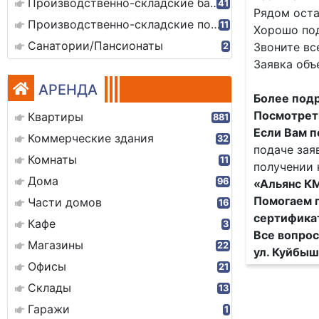
Производственно-складские базы
41
Рядом оста
Производственно-складские помещения
11
Хорошо под
Санатории/Пансионаты
Звоните вс
2
Заявка объ
АРЕНДА
Более подр
Посмотреть
Квартиры
881
Если Вам п
Коммерческие здания
32
подаче зая
Комнаты
11
получении 
Дома
96
«Альянс К
Помогаем п
Части домов
16
сертифика
Кафе
3
Все вопрос
Магазины
22
ул. Куйбыш
Офисы
21
Склады
13
Гаражи
1