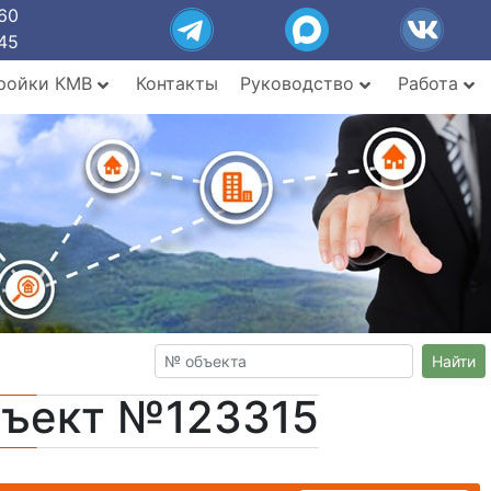
60
45
ройки КМВ
Контакты
Руководство
Работа
Найти
бъект №123315