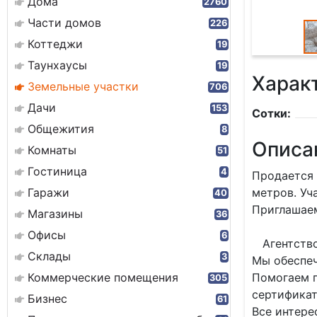
Дома
2760
Части домов
226
Коттеджи
19
Таунхаусы
19
Харак
Земельные участки
706
Дачи
153
Сотки:
Общежития
8
Описа
Комнаты
51
Гостиница
4
Продается 
Гаражи
метров. Уч
40
Приглашаем
Магазины
36
Офисы
6
Агентство
Склады
3
Мы обеспеч
Коммерческие помещения
Помогаем п
305
сертификат
Бизнес
61
Все интере