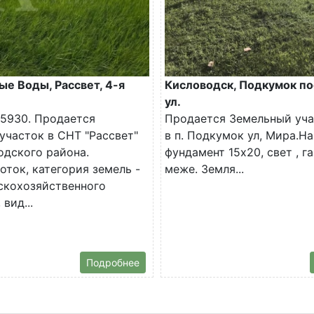
е Воды, Рассвет, 4-я
Кисловодск, Подкумок по
ул.
5930. Продается
Продается Земельный уча
участок в СНТ "Рассвет"
в п. Подкумок ул, Мира.На
дского района.
фундамент 15х20, свет , га
оток, категория земель -
меже. Земля...
скохозяйственного
 вид...
Подробнее