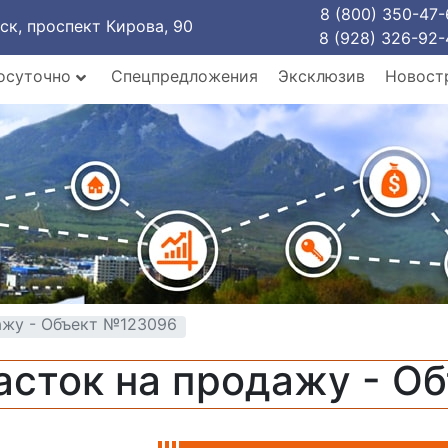
8 (800) 350-47-
рск, проспект Кирова, 90
8 (928) 326-92-
осуточно
Спецпредложения
Эксклюзив
Новост
ажу - Объект №123096
асток на продажу - О