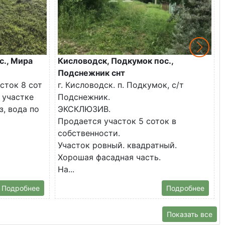
с., Мира
Кисловодск, Подкумок пос.,
Подснежник снт
сток 8 сот
г. Кисловодск. п. Подкумок, с/т
 участке
Подснежник.
з, вода по
ЭКСКЛЮЗИВ.
Продается участок 5 соток в
собственности.
Участок ровный. квадратный.
Хорошая фасадная часть.
На...
Подробнее
Подробнее
Показать все