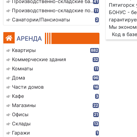
Производственно-складские базы
41
Пятигорск 
Производственно-складские помещения
11
БОНУС - бе
Санатории/Пансионаты
гарантируе
2
Мы экономи
Код в базе
АРЕНДА
Квартиры
882
Коммерческие здания
32
Комнаты
11
Дома
96
Части домов
16
Кафе
3
Магазины
22
Офисы
21
Склады
13
Гаражи
1