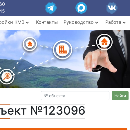
60
45
ройки КМВ
Контакты
Руководство
Работа
Найти
бъект №123096