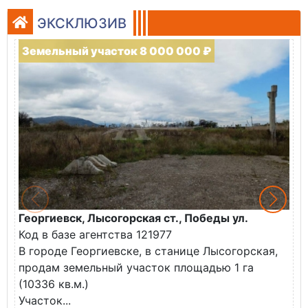
ЭКСКЛЮЗИВ
Земельный участок 8 000 000 ₽
Георгиевск, Лысогорская ст., Победы ул.
М
Код в базе агентства 121977
О
В городе Георгиевске, в станице Лысогорская,
в
продам земельный участок площадью 1 га
У
(10336 кв.м.)
с
Участок...