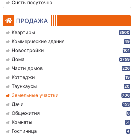
Снять посуточно
ПРОДАЖА
Квартиры
3500
Коммерческие здания
49
Новостройки
101
Дома
2759
Части домов
226
Коттеджи
19
Таунхаусы
20
Земельные участки
706
Дачи
153
Общежития
8
Комнаты
51
Гостиница
4