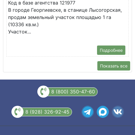
Код в базе агентства 121977
О
В городе Георгиевске, в станице Лысогорская,
в
продам земельный участок площадью 1 га
У
(10336 кв.м.)
с
Участок...
Подробнее
Показать все
8 (800) 350-47-60
8 (928) 326-92-45