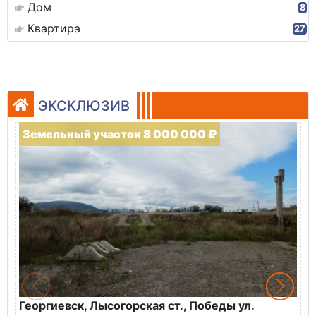
Дом
8
Квартира
27
ЭКСКЛЮЗИВ
Земельный участок 8 000 000 ₽
Георгиевск, Лысогорская ст., Победы ул.
М