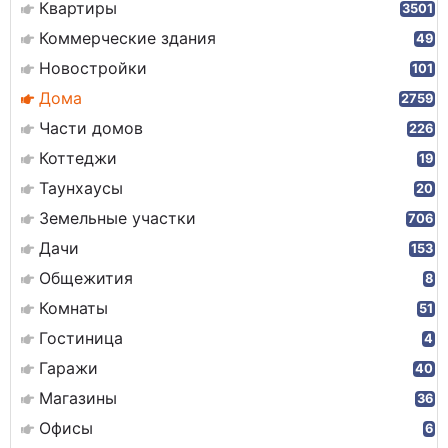
Квартиры
3501
Коммерческие здания
49
Новостройки
101
Дома
2759
Части домов
226
Коттеджи
19
Таунхаусы
20
Земельные участки
706
Дачи
153
Общежития
8
Комнаты
51
Гостиница
4
Гаражи
40
Магазины
36
Офисы
6