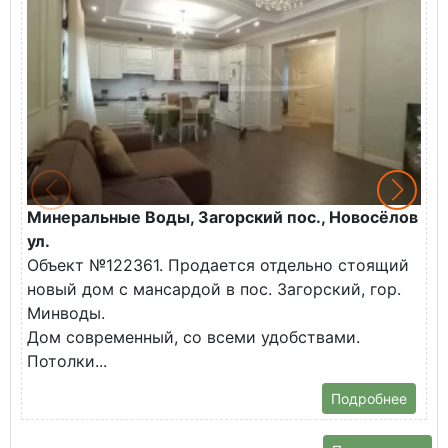
Минеральные Воды, Загорский пос., Новосёлов
М
ул.
О
Объект №122361. Продается отдельно стоящий
д
новый дом с мансардой в пос. Загорский, гор.
В
Минводы.
Дом современный, со всеми удобствами.
Потолки...
Подробнее