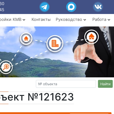
60
45
ройки КМВ
Контакты
Руководство
Работа
Найти
бъект №121623