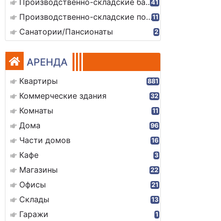
Производственно-складские базы
41
Производственно-складские помещения
11
Санатории/Пансионаты
2
АРЕНДА
Квартиры
881
Коммерческие здания
32
Комнаты
11
Дома
96
Части домов
16
Кафе
3
Магазины
22
Офисы
21
Склады
13
Гаражи
1