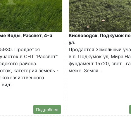
е Воды, Рассвет, 4-я
Кисловодск, Подкумок по
ул.
5930. Продается
Продается Земельный уча
участок в СНТ "Рассвет"
в п. Подкумок ул, Мира.На
дского района.
фундамент 15х20, свет , га
оток, категория земель -
меже. Земля...
скохозяйственного
 вид...
Подробнее