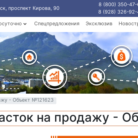
8 (800) 350-47-
рск, проспект Кирова, 90
8 (928) 326-92-
осуточно
Спецпредложения
Эксклюзив
Новост
ажу - Объект №121623
асток на продажу - О