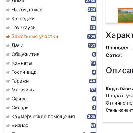
Дома
2759
Части домов
226
Коттеджи
19
Таунхаусы
20
Харак
Земельные участки
706
Дачи
153
Площадь:
Общежития
8
Сотки:
Комнаты
51
Описа
Гостиница
4
Гаражи
40
Код в базе
Магазины
37
Продаю уча
Офисы
6
Отлично по
Склады
3
Стань клиен
Коммерческие помещения
305
Бизнес
61