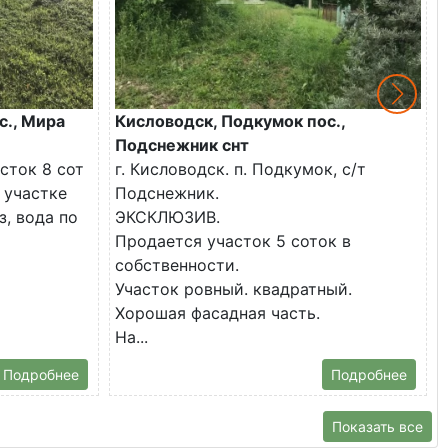
с., Мира
Кисловодск, Подкумок пос.,
Подснежник снт
сток 8 сот
г. Кисловодск. п. Подкумок, с/т
 участке
Подснежник.
з, вода по
ЭКСКЛЮЗИВ.
Продается участок 5 соток в
собственности.
Участок ровный. квадратный.
Хорошая фасадная часть.
На...
Подробнее
Подробнее
Показать все