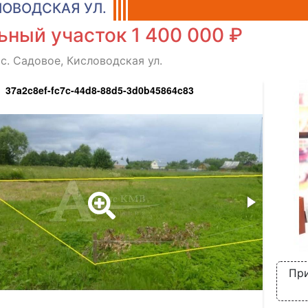
ОВОДСКАЯ УЛ.
ьный участок 1 400 000 ₽
 с. Садовое, Кисловодская ул.
37a2c8ef-fc7c-44d8-88d5-3d0b45864c83
При