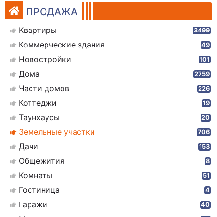
ПРОДАЖА
Квартиры
3499
Коммерческие здания
49
Новостройки
101
Дома
2759
Части домов
226
Коттеджи
19
Таунхаусы
20
Земельные участки
706
Дачи
153
Общежития
8
Комнаты
51
Гостиница
4
Гаражи
40