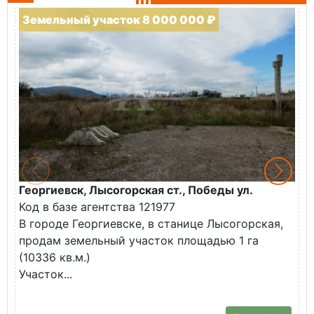
Земельный участок 8 000 000 ₽
Георгиевск, Лысогорская ст., Победы ул.
М
Код в базе агентства 121977
О
В городе Георгиевске, в станице Лысогорская,
в
продам земельный участок площадью 1 га
У
(10336 кв.м.)
с
Участок...