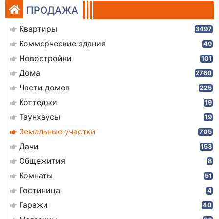
ПРОДАЖА
Квартиры
3497
Коммерческие здания
49
Новостройки
101
Дома
2760
Части домов
225
Коттеджи
19
Таунхаусы
19
Земельные участки
705
Дачи
153
Общежития
8
Комнаты
51
Гостиница
4
Гаражи
40