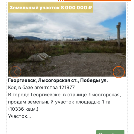
Земельный участок 8 000 000 ₽
Георгиевск, Лысогорская ст., Победы ул.
М
Код в базе агентства 121977
О
В городе Георгиевске, в станице Лысогорская,
в
продам земельный участок площадью 1 га
У
(10336 кв.м.)
с
Участок...