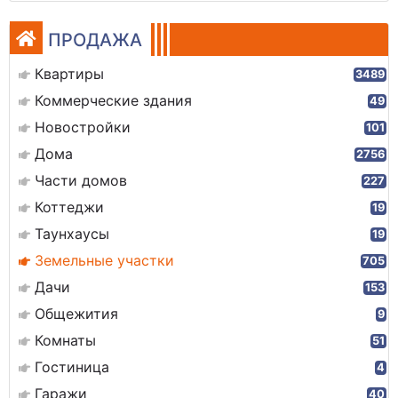
ПРОДАЖА
Квартиры
3489
Коммерческие здания
49
Новостройки
101
Дома
2756
Части домов
227
Коттеджи
19
Таунхаусы
19
Земельные участки
705
Дачи
153
Общежития
9
Комнаты
51
Гостиница
4
Гаражи
40