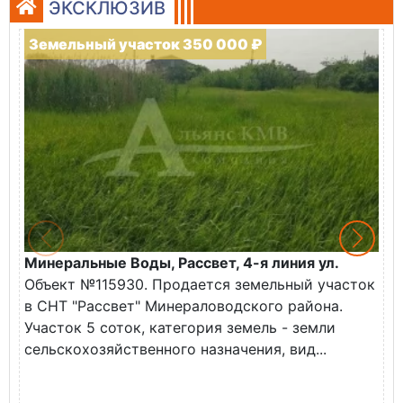
ЭКСКЛЮЗИВ
Земельный участок 350 000 ₽
Минеральные Воды, Рассвет, 4-я линия ул.
К
Объект №115930. Продается земельный участок
П
в СНТ "Рассвет" Минераловодского района.
П
Участок 5 соток, категория земель - земли
с
сельскохозяйственного назначения, вид...