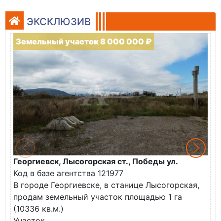
ЭКСКЛЮЗИВ
Земельный участок 8 000 000 ₽
Георгиевск, Лысогорская ст., Победы ул.
М
Код в базе агентства 121977
О
В городе Георгиевске, в станице Лысогорская,
в
продам земельный участок площадью 1 га
У
(10336 кв.м.)
с
Участок...