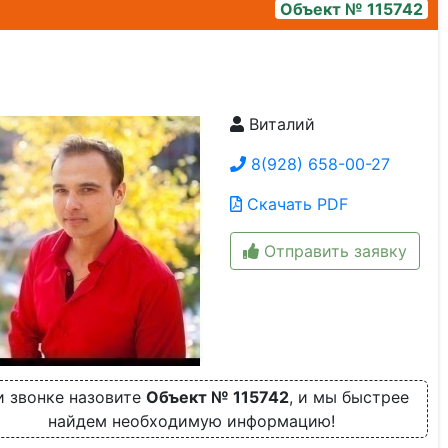
Объект № 115742
Виталий
4d4fe646-70ea-4f7f-aafa-623c3de1099c
8(928) 658-00-27
Скачать PDF
Отправить заявку
и звонке назовите
Объект № 115742
, и мы быстрее
найдем необходимую информацию!