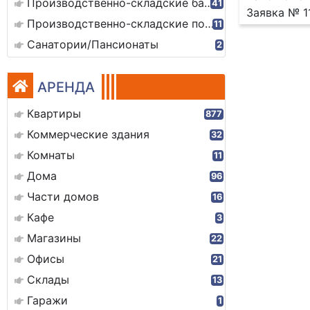
Производственно-складские базы
41
Заявка № 1
Производственно-складские помещения
11
Санатории/Пансионаты
2
АРЕНДА
Квартиры
877
Коммерческие здания
32
Комнаты
11
Дома
96
Части домов
16
Кафе
3
Магазины
22
Офисы
21
Склады
13
Гаражи
1