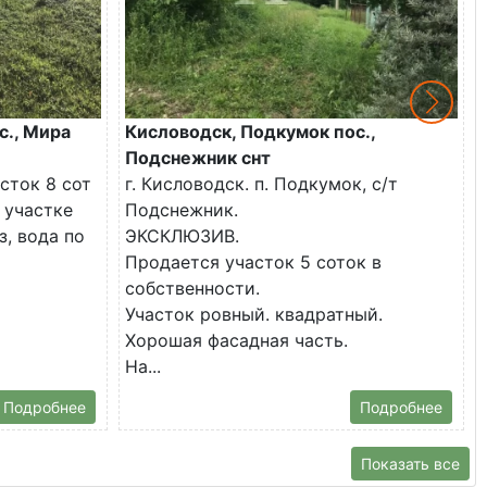
с., Мира
Кисловодск, Подкумок пос.,
Подснежник снт
сток 8 сот
г. Кисловодск. п. Подкумок, с/т
 участке
Подснежник.
з, вода по
ЭКСКЛЮЗИВ.
Продается участок 5 соток в
собственности.
Участок ровный. квадратный.
Хорошая фасадная часть.
На...
Подробнее
Подробнее
Показать все