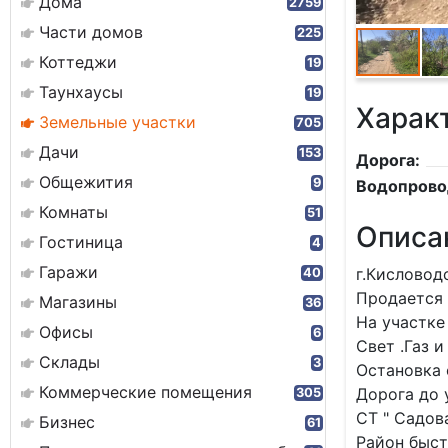
Дома
2759
Части домов
225
Коттеджи
19
Таунхаусы
19
Харак
Земельные участки
705
Дачи
153
Дорога:
Общежития
9
Водопрово
Комнаты
51
Описа
Гостиница
4
Гаражи
г.Кисловод
40
Продается 
Магазины
36
На участке
Офисы
6
Свет .Газ и
Склады
3
Остановка 
Коммерческие помещения
Дорога до 
305
СТ " Садова
Бизнес
61
Район быст