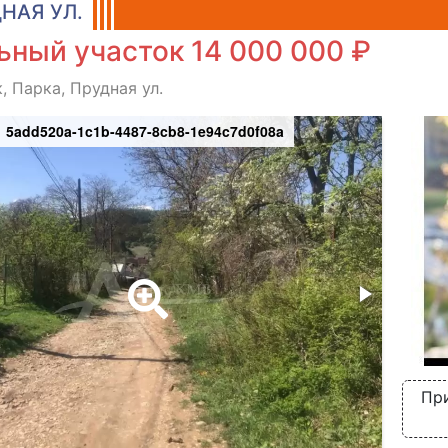
НАЯ УЛ.
ьный участок 14 000 000 ₽
, Парка, Прудная ул.
5add520a-1c1b-4487-8cb8-1e94c7d0f08a
Пр