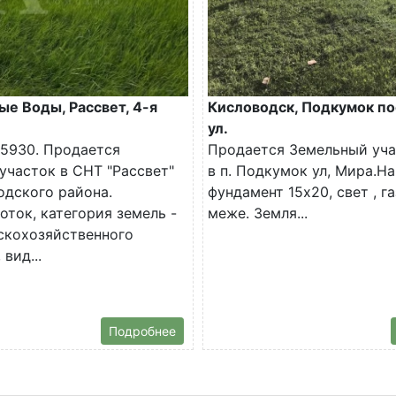
е Воды, Рассвет, 4-я
Кисловодск, Подкумок по
ул.
5930. Продается
Продается Земельный уча
участок в СНТ "Рассвет"
в п. Подкумок ул, Мира.На
дского района.
фундамент 15х20, свет , га
оток, категория земель -
меже. Земля...
скохозяйственного
 вид...
Подробнее