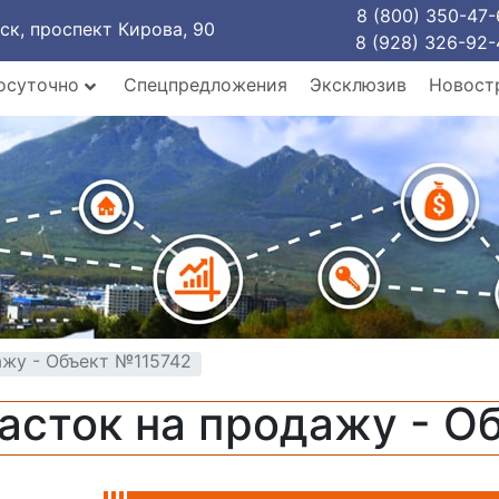
8 (800) 350-47-
рск, проспект Кирова, 90
8 (928) 326-92-
осуточно
Спецпредложения
Эксклюзив
Новост
ажу - Объект №115742
асток на продажу - О