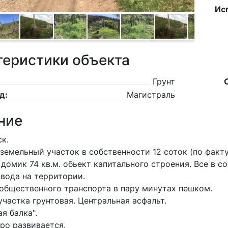
Ис
теристики объекта
Грунт
д:
Магистраль
ние
ск.
земельный участок в собственности 12 соток (по факту 
 домик 74 кв.м. обьект капитального строения. Все в с
 вода на территории.
общественного транспорта в пару минутах пешком.
участка грунтовая. Центральная асфальт.
я балка".
ро развивается.