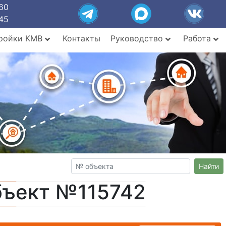
60
45
ройки КМВ
Контакты
Руководство
Работа
Найти
бъект №115742