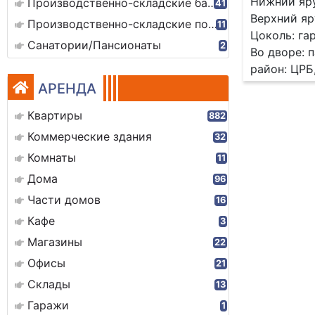
Нижний яру
Производственно-складские базы
41
Верхний яр
Производственно-складские помещения
11
Цоколь: га
Санатории/Пансионаты
2
Во дворе: 
район: ЦРБ
АРЕНДА
Квартиры
882
Коммерческие здания
32
Комнаты
11
Дома
96
Части домов
16
Кафе
3
Магазины
22
Офисы
21
Склады
13
Гаражи
1