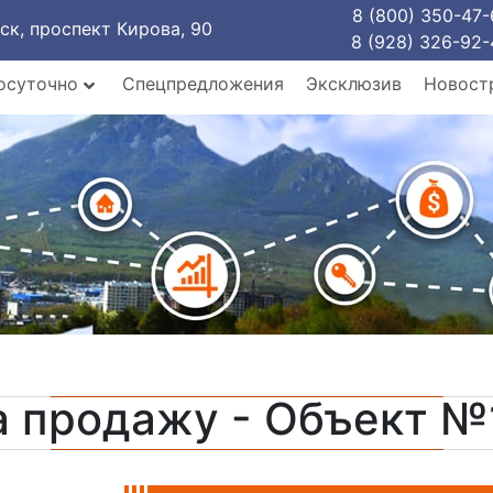
8 (800) 350-47-
рск, проспект Кирова, 90
8 (928) 326-92-
осуточно
Спецпредложения
Эксклюзив
Новост
а продажу - Объект №