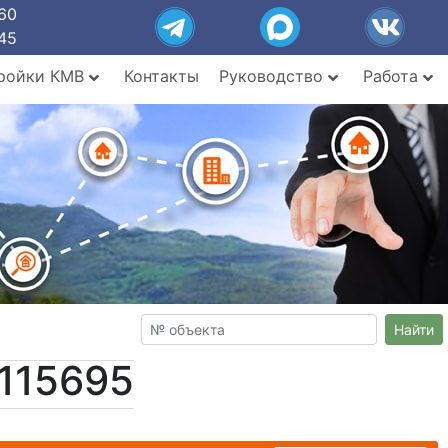
60
45
ройки КМВ
Контакты
Руководство
Работа
Найти
115695