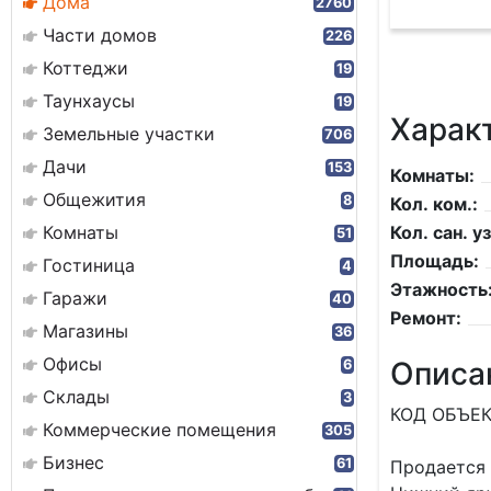
Дома
2760
Части домов
226
Коттеджи
19
Таунхаусы
19
Харак
Земельные участки
706
Дачи
153
Комнаты:
Общежития
8
Кол. ком.:
Комнаты
Кол. сан. уз
51
Площадь:
Гостиница
4
Этажность
Гаражи
40
Ремонт:
Магазины
36
Офисы
Описа
6
Склады
3
КОД ОБЪЕК
Коммерческие помещения
305
Бизнес
61
Продается 