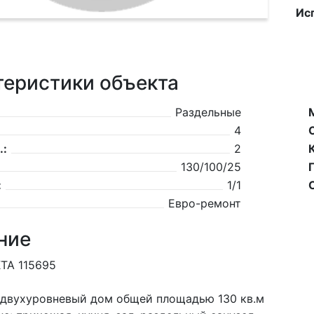
Ис
теристики объекта
Раздельные
4
.:
2
130/100/25
:
1/1
Евро-ремонт
ние
ТА 115695
двухуровневый дом общей площадью 130 кв.м