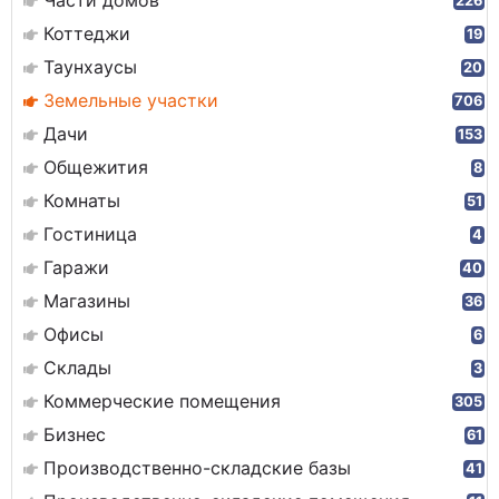
Части домов
226
Коттеджи
19
Таунхаусы
20
Земельные участки
706
Дачи
153
Общежития
8
Комнаты
51
Гостиница
4
Гаражи
40
Магазины
36
Офисы
6
Склады
3
Коммерческие помещения
305
Бизнес
61
Производственно-складские базы
41