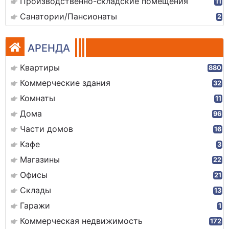
Производственно-складские помещения
11
Санатории/Пансионаты
2
АРЕНДА
Квартиры
880
Коммерческие здания
32
Комнаты
11
Дома
96
Части домов
16
Кафе
3
Магазины
22
Офисы
21
Склады
13
Гаражи
1
Коммерческая недвижимость
172