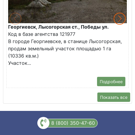
Георгиевск, Лысогорская ст., Победы ул.
М
Код в базе агентства 121977
О
В городе Георгиевске, в станице Лысогорская,
в
продам земельный участок площадью 1 га
У
(10336 кв.м.)
с
Участок...
Подробнее
Показать все
8 (800) 350-47-60