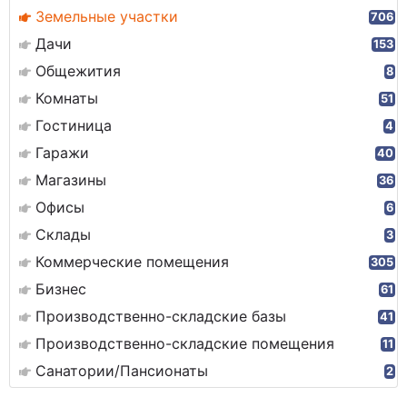
Земельные участки
706
Дачи
153
Общежития
8
Комнаты
51
Гостиница
4
Гаражи
40
Магазины
36
Офисы
6
Склады
3
Коммерческие помещения
305
Бизнес
61
Производственно-складские базы
41
Производственно-складские помещения
11
Санатории/Пансионаты
2