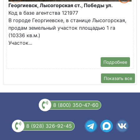
Георгиевск, Лысогорская ст., Победы ул.
М
Код в базе агентства 121977
О
В городе Георгиевске, в станице Лысогорская,
в
продам земельный участок площадью 1 га
У
(10336 кв.м.)
с
Участок...
Подробнее
Показать все
8 (800) 350-47-60
8 (928) 326-92-45