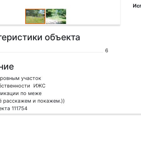
Ис
теристики объекта
6
ние
 ровным участок
обственности ИЖС
никации по меже
ё расскажем и покажем.))
екта 111754