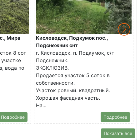
с., Мира
Кисловодск, Подкумок пос.,
Подснежник снт
сток 8 сот
г. Кисловодск. п. Подкумок, с/т
 участке
Подснежник.
з, вода по
ЭКСКЛЮЗИВ.
Продается участок 5 соток в
собственности.
Участок ровный. квадратный.
Хорошая фасадная часть.
На...
Подробнее
Подробнее
Показать все