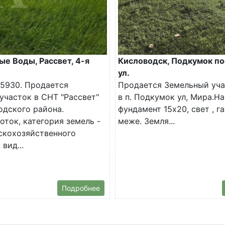
е Воды, Рассвет, 4-я
Кисловодск, Подкумок по
ул.
5930. Продается
Продается Земельный уча
участок в СНТ "Рассвет"
в п. Подкумок ул, Мира.На
дского района.
фундамент 15х20, свет , га
оток, категория земель -
меже. Земля...
скохозяйственного
 вид...
Подробнее