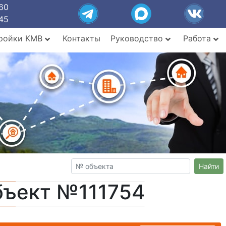
60
45
ройки КМВ
Контакты
Руководство
Работа
Найти
бъект №111754