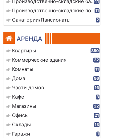
Производственно-складские базы
41
Производственно-складские помещения
11
Санатории/Пансионаты
2
АРЕНДА
Квартиры
880
Коммерческие здания
32
Комнаты
11
Дома
96
Части домов
16
Кафе
3
Магазины
22
Офисы
21
Склады
13
Гаражи
1