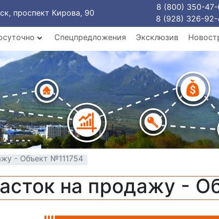
8 (800) 350-47-
рск, проспект Кирова, 90
8 (928) 326-92-
осуточно
Спецпредложения
Эксклюзив
Новост
ажу - Объект №111754
асток на продажу - О