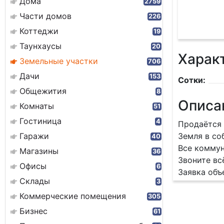
Дома
2759
Части домов
226
Коттеджи
19
Таунхаусы
20
Харак
Земельные участки
706
Дачи
153
Сотки:
Общежития
8
Описа
Комнаты
51
Гостиница
4
Продаётся
Гаражи
Земля в с
40
Все комму
Магазины
36
Звоните вс
Офисы
6
Заявка объ
Склады
3
Коммерческие помещения
305
Бизнес
61