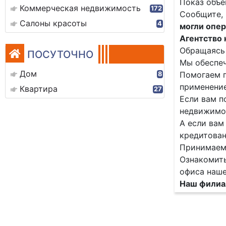
Показ объе
Коммерческая недвижимость
172
Сообщите, 
Салоны красоты
4
могли опер
Агентство
Обращаясь 
ПОСУТОЧНО
Мы обеспеч
Дом
Помогаем п
8
применение
Квартира
27
Если вам п
недвижимос
А если вам
кредитован
Принимаем 
Ознакомить
офиса наше
Наш филиал