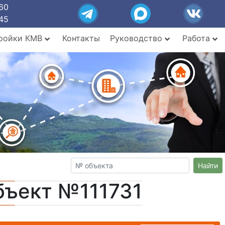
60
45
ройки КМВ
Контакты
Руководство
Работа
Найти
бъект №111731