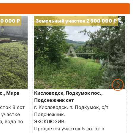
00 000 ₽
Земельный участок 2 500 000 ₽
с., Мира
Кисловодск, Подкумок пос.,
Подснежник снт
сток 8 сот
г. Кисловодск. п. Подкумок, с/т
 участке
Подснежник.
з, вода по
ЭКСКЛЮЗИВ.
Продается участок 5 соток в