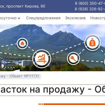
8 (800) 350-47-
рск, проспект Кирова, 90
8 (928) 326-92-
осуточно
Спецпредложения
Эксклюзив
Новост
жу - Объект №111731
асток на продажу - О