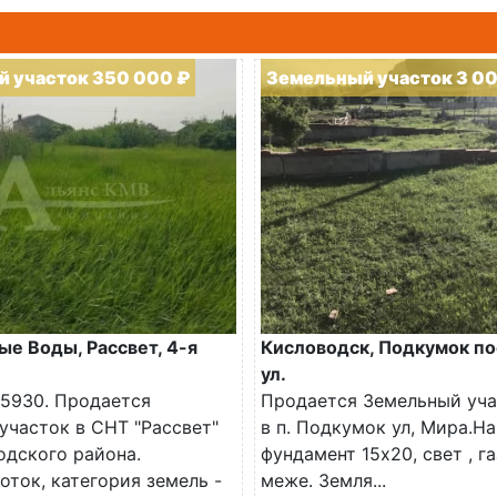
 участок 350 000 ₽
Земельный участок 3 0
е Воды, Рассвет, 4-я
Кисловодск, Подкумок по
ул.
5930. Продается
Продается Земельный уча
участок в СНТ "Рассвет"
в п. Подкумок ул, Мира.На
дского района.
фундамент 15х20, свет , га
оток, категория земель -
меже. Земля...