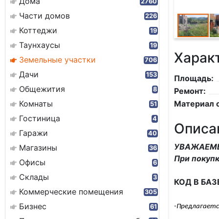
Дома
2760
Части домов
226
Коттеджи
19
Таунхаусы
19
Харак
Земельные участки
706
Дачи
153
Площадь:
Общежития
8
Ремонт:
Комнаты
Материал с
51
Гостиница
4
Описа
Гаражи
40
УВАЖАЕМЫ
Магазины
36
При покупк
Офисы
6
Склады
3
КОД В БАЗ
Коммерческие помещения
305
Бизнес
61
-Предлагаетс