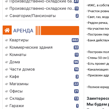
Производственно-складские базы
41
-ИЖС, в собст
Производственно-складские помещения
11
-Участок ровны
Санатории/Пансионаты
2
-Свет, газ, во
-Рядом речка,
-На участке п
АРЕНДА
-Построен пер
Квартиры
882
-Баня действу
Коммерческие здания
32
-Построен пол
Комнаты
11
-Стены 50 см 
Дома
96
-Есть проект д
Части домов
16
-Канализация 
-Присвоен адр
Кафе
3
Магазины
22
-Полное юрид
Офисы
21
Склады
Заинтересо
13
Мы будем р
Гаражи
1