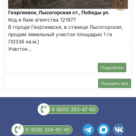
Георгиевск, Лысогорская ст., Победы ул.
М
Код в базе агентства 121977
О
В городе Георгиевске, в станице Лысогорская,
в
продам земельный участок площадью 1 га
У
(10336 кв.м.)
с
Участок...
Подробнее
Показать все
8 (800) 350-47-60
8 (928) 326-92-45