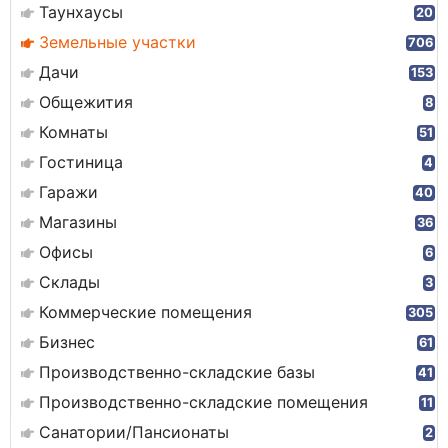
Таунхаусы
20
Земельные участки
706
Дачи
153
Общежития
8
Комнаты
51
Гостиница
4
Гаражи
40
Магазины
36
Офисы
6
Склады
3
Коммерческие помещения
305
Бизнес
61
Производственно-складские базы
41
Производственно-складские помещения
11
Санатории/Пансионаты
2