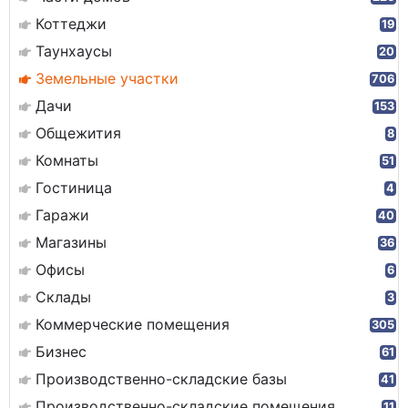
Коттеджи
19
Таунхаусы
20
Земельные участки
706
Дачи
153
Общежития
8
Комнаты
51
Гостиница
4
Гаражи
40
Магазины
36
Офисы
6
Склады
3
Коммерческие помещения
305
Бизнес
61
Производственно-складские базы
41
Производственно-складские помещения
11