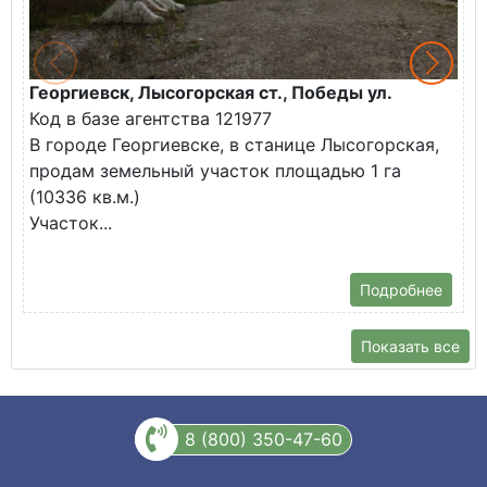
Георгиевск, Лысогорская ст., Победы ул.
М
Код в базе агентства 121977
О
В городе Георгиевске, в станице Лысогорская,
в
продам земельный участок площадью 1 га
У
(10336 кв.м.)
с
Участок...
Подробнее
Показать все
8 (800) 350-47-60