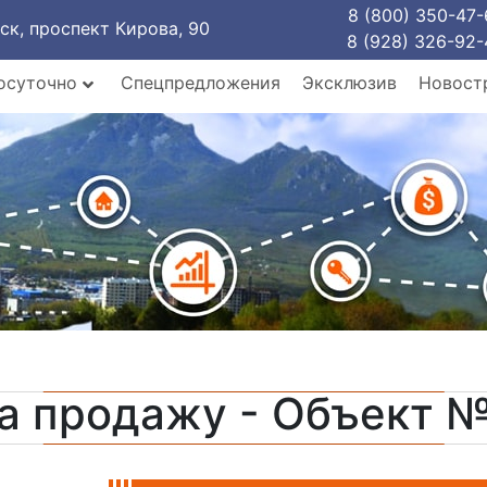
8 (800) 350-47-
рск, проспект Кирова, 90
8 (928) 326-92-
осуточно
Спецпредложения
Эксклюзив
Новост
а продажу - Объект 