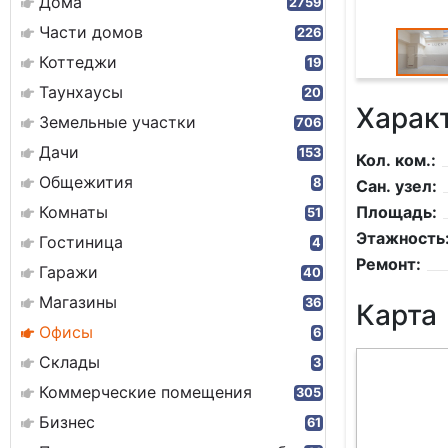
Дома
2759
Части домов
226
Коттеджи
19
Таунхаусы
20
Харак
Земельные участки
706
Дачи
153
Кол. ком.:
Общежития
8
Сан. узел:
Комнаты
Площадь:
51
Этажность
Гостиница
4
Ремонт:
Гаражи
40
Магазины
36
Карта
Офисы
6
Склады
3
Коммерческие помещения
305
Бизнес
61