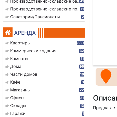
Производственно-складские базы
41
Производственно-складские помещения
11
Санатории/Пансионаты
2
АРЕНДА
Квартиры
880
Коммерческие здания
32
Комнаты
11
Дома
96
Части домов
16
Кафе
3
Магазины
22
Описа
Офисы
21
Склады
13
Предлагает
Гаражи
1