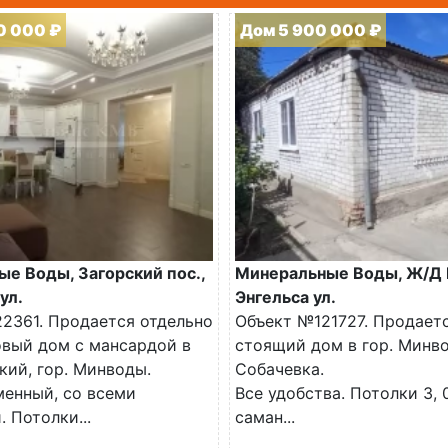
0 000 ₽
Дом 5 900 000 ₽
е Воды, Загорский пос.,
Минеральные Воды, Ж/Д 
ул.
Энгельса ул.
2361. Продается отдельно
Объект №121727. Продает
вый дом с мансардой в
стоящий дом в гор. Минво
кий, гор. Минводы.
Собачевка.
енный, со всеми
Все удобства. Потолки 3, 
 Потолки...
саман...