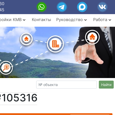
60
45
ройки КМВ
Контакты
Руководство
Работа
Найти
№105316