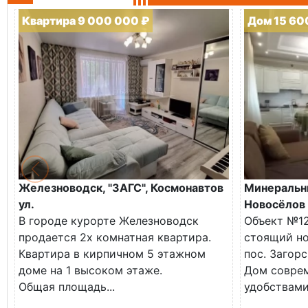
Квартира 9 000 000 ₽
Дом 15 60
Железноводск, "ЗАГС", Космонавтов
Минеральны
ул.
Новосёлов 
В городе курорте Железноводск
Объект №12
продается 2х комнатная квартира.
стоящий но
Квартира в кирпичном 5 этажном
пос. Загорс
доме на 1 высоком этаже.
Дом соврем
Общая площадь...
удобствами.