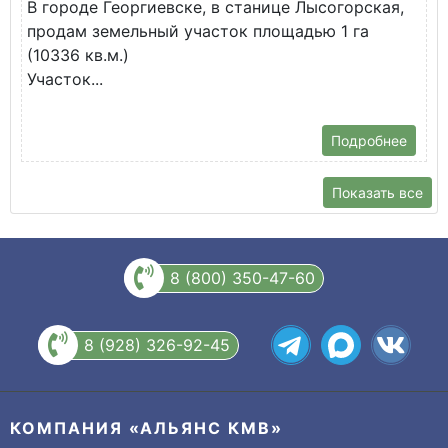
В городе Георгиевске, в станице Лысогорская,
в
продам земельный участок площадью 1 га
У
(10336 кв.м.)
с
Участок...
Подробнее
Показать все
8 (800) 350-47-60
8 (928) 326-92-45
КОМПАНИЯ «АЛЬЯНС КМВ»