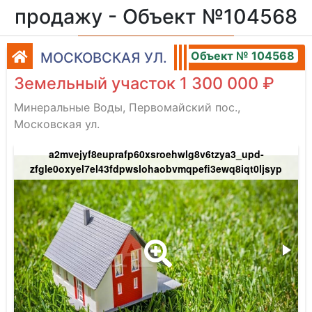
продажу - Объект №104568
Объект № 104568
МОСКОВСКАЯ УЛ.
Земельный участок 1 300 000 ₽
Минеральные Воды, Первомайский пос.,
Московская ул.
a2mvejyf8euprafp60xsroehwlg8v6tzya3_upd-
zfgle0oxyel7el43fdpwslohaobvmqpefi3ewq8iqt0ljsyp