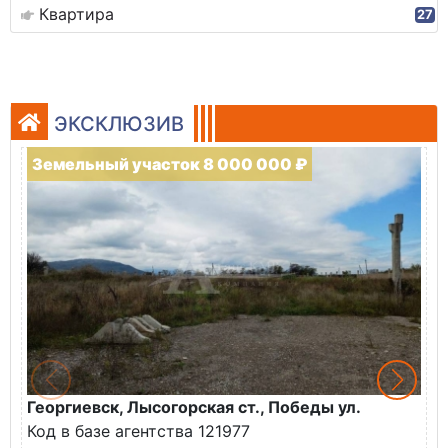
Квартира
27
ЭКСКЛЮЗИВ
Земельный участок 8 000 000 ₽
Георгиевск, Лысогорская ст., Победы ул.
М
Код в базе агентства 121977
О