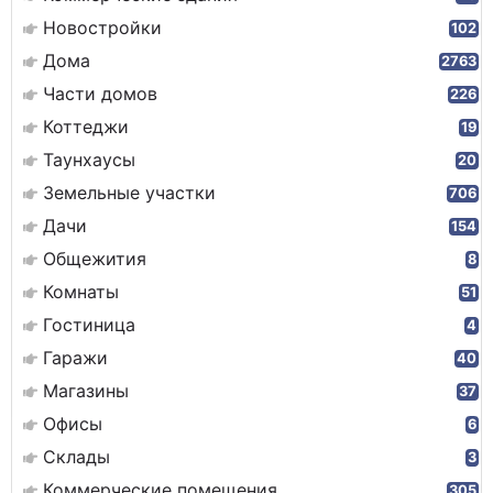
Новостройки
102
Дома
2763
Части домов
226
Коттеджи
19
Таунхаусы
20
Земельные участки
706
Дачи
154
Общежития
8
Комнаты
51
Гостиница
4
Гаражи
40
Магазины
37
Офисы
6
Склады
3
Коммерческие помещения
305