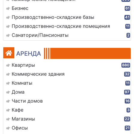
Бизнес
61
Производственно-складские базы
41
Производственно-складские помещения
11
Санатории/Пансионаты
2
АРЕНДА
Квартиры
880
Коммерческие здания
32
Комнаты
11
Дома
97
Части домов
16
Кафе
3
Магазины
22
Офисы
21