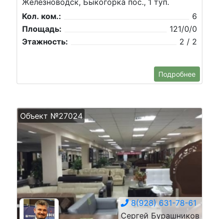
Железноводск, Быкогорка пос., 1 туп.
Кол. ком.:
6
Площадь:
121/0/0
Этажность:
2 / 2
Подробнее
Объект №27024
8(928) 631-78-61
Сергей Бурашников