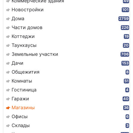
Коммерческие здания
49
Новостройки
101
Дома
2759
Части домов
226
Коттеджи
19
Таунхаусы
20
Земельные участки
706
Дачи
153
Общежития
8
Комнаты
51
Гостиница
4
Гаражи
40
Магазины
36
Офисы
6
Склады
3