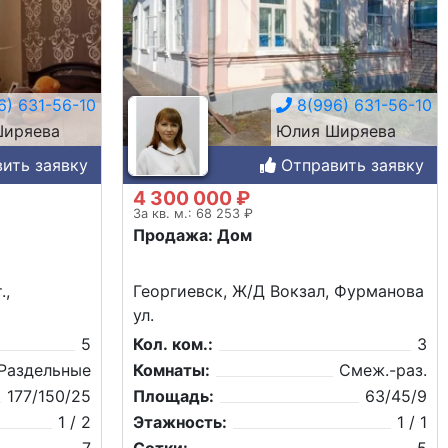
) 631-56-10
8(996) 631-56-10
иряева
Юлия Ширяева
ить заявку
Отправить заявку
4 300 000 ₽
За кв. м.: 68 253 ₽
Продажа: Дом
.,
Георгиевск, Ж/Д Вокзал, Фурманова
ул.
5
Кол. ком.:
3
Раздельные
Комнаты:
Смеж.-раз.
177/150/25
Площадь:
63/45/9
1 / 2
Этажность:
1 / 1