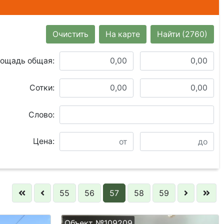
Очистить
На карте
Найти
(2760)
ощадь общая:
Сотки:
Слово:
Цена:
55
56
57
58
59
Объект №109209