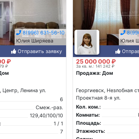
8(996) 631-56-10
8(996
Юлия Ширяева
Юлия Ш
Отправить заявку
Отправ
00 ₽
25 000 000 ₽
279 ₽
За кв. м.: 141 242 ₽
Дом
Продажа: Дом
 Центр, Ленина ул.
Георгиевск, Незлобная ст
Проектная 8-я ул.
6
Кол. ком.:
Смеж.-раз.
Комнаты:
129,40/100/10
Площадь:
:
1 / 1
Этажность:
7