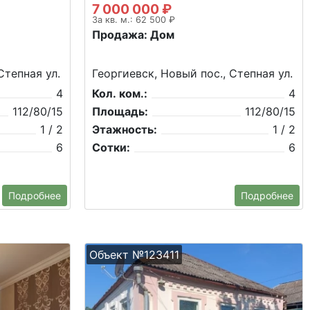
7 000 000 ₽
За кв. м.: 62 500 ₽
Продажа: Дом
Степная ул.
Георгиевск, Новый пос., Степная ул.
4
Кол. ком.:
4
112/80/15
Площадь:
112/80/15
1 / 2
Этажность:
1 / 2
6
Сотки:
6
Подробнее
Подробнее
Объект №123411