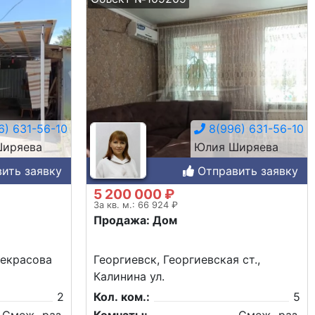
) 631-56-10
8(996) 631-56-10
иряева
Юлия Ширяева
ить заявку
Отправить заявку
5 200 000 ₽
За кв. м.: 66 924 ₽
Продажа: Дом
Некрасова
Георгиевск, Георгиевская ст.,
Калинина ул.
2
Кол. ком.:
5