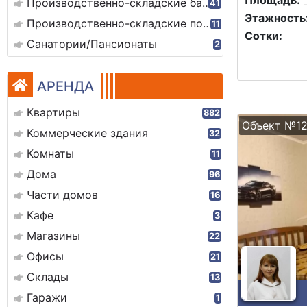
Площадь:
Производственно-складские базы
41
Этажность
Производственно-складские помещения
11
Сотки:
Санатории/Пансионаты
2
АРЕНДА
Квартиры
882
Объект №12
Коммерческие здания
32
Комнаты
11
Дома
96
Части домов
16
Кафе
3
Магазины
22
Офисы
21
Склады
13
Гаражи
1