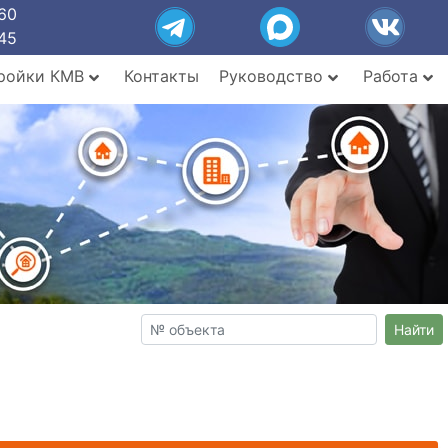
60
45
ройки КМВ
Контакты
Руководство
Работа
Найти