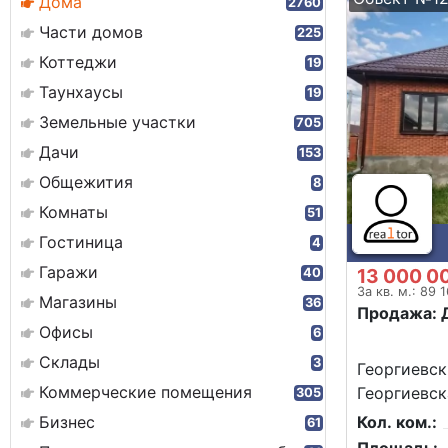
Дома
2760
Части домов
225
Коттеджи
19
Таунхаусы
19
Земельные участки
705
Дачи
153
Общежития
8
Комнаты
51
Гостиница
4
Гаражи
13 000 0
40
За кв. м.: 89 
Магазины
36
Продажа: 
Офисы
6
Склады
3
Георгиевск
Коммерческие помещения
Георгиевск
305
Бизнес
Кол. ком.:
61