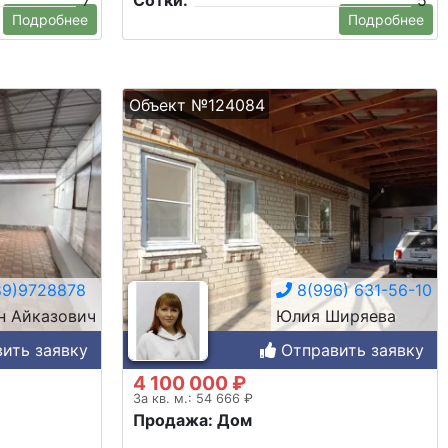
7
Сотки:
5
Подробнее
Подробнее
Объект №124084
9)9728878
8(996) 631-56-10
н Айказович
Юлия Ширяева
ить заявку
Отправить заявку
4 100 000 ₽
За кв. м.: 54 666 ₽
Продажа: Дом