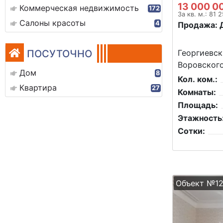
13 000 0
Коммерческая недвижимость
172
За кв. м.: 81 
Салоны красоты
4
Продажа: 
ПОСУТОЧНО
Георгиевск
Воровского
Дом
8
Кол. ком.:
Квартира
27
Комнаты:
Площадь:
Этажность
Сотки:
Объект №1