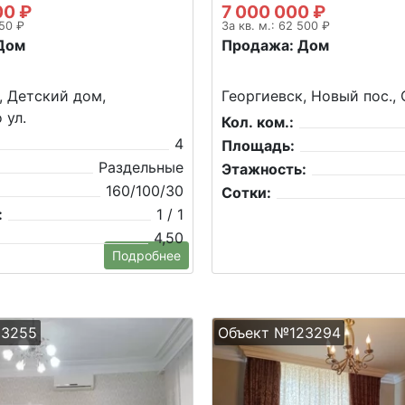
00 ₽
7 000 000 ₽
250 ₽
За кв. м.: 62 500 ₽
Дом
Продажа: Дом
, Детский дом,
Георгиевск, Новый пос., 
 ул.
Кол. ком.:
4
Площадь:
Раздельные
Этажность:
160/100/30
Сотки:
:
1 / 1
4,50
Подробнее
23255
Объект №123294