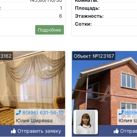
145,80/110/30
Комнаты:
:
1
Площадь:
6
Этажность:
Сотки:
Подробнее
3162
Объект №123167
8(996) 631-56-10
8(996
Юлия Ширяева
Юлия Ш
Отправить заявку
Отправ