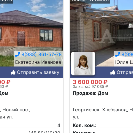
8(988) 861-57-78
8(996
Екатерина Иванова
Юлия Ш
Отправить заявку
Отправ
00 ₽
3 600 000 ₽
163 ₽
За кв. м.: 97 035 ₽
Дом
Продажа: Дом
, Новый пос.,
Георгиевск, Хлебзавод, 
ая ул.
ул.
4
Кол. ком.: