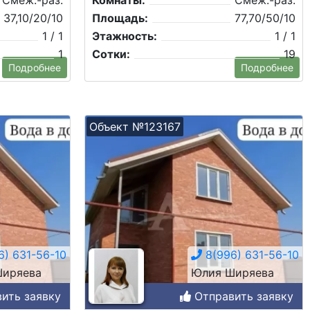
Смеж.-раз.
Комнаты:
Смеж.-раз.
37,10/20/10
Площадь:
77,70/50/10
1 / 1
Этажность:
1 / 1
1
Сотки:
19
Подробнее
Подробнее
Объект №123167
) 631-56-10
8(996) 631-56-10
иряева
Юлия Ширяева
ить заявку
Отправить заявку