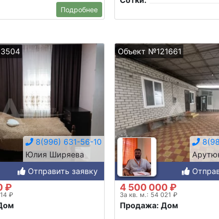
Сотки:
Подробнее
23504
Объект №121661
8(996) 631-56-10
8(98
Юлия Ширяева
Арутю
Отправить заявку
Отправ
0 ₽
4 500 000 ₽
414 ₽
За кв. м.: 54 021 ₽
Дом
Продажа: Дом