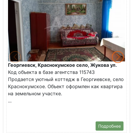
Георгиевск, Краснокумское село, Жукова ул.
Г
Код объекта в базе агентства 115743
К
Продается уютный коттедж в Георгиевске, село
П
Краснокумское. Объект оформлен как квартира
у
на земельном участке.
О
...
Подробнее