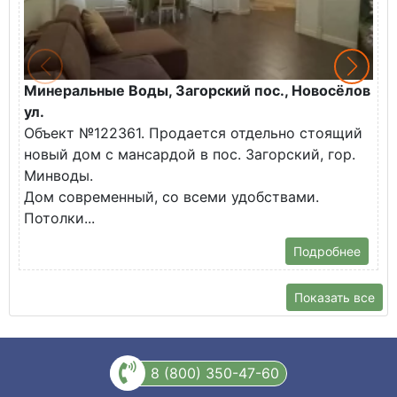
Минеральные Воды, Загорский пос., Новосёлов
М
ул.
О
Объект №122361. Продается отдельно стоящий
д
новый дом с мансардой в пос. Загорский, гор.
В
Минводы.
Дом современный, со всеми удобствами.
Потолки...
Подробнее
Показать все
8 (800) 350-47-60