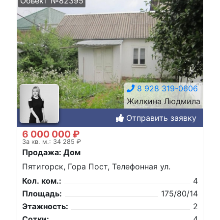
Объект №82395
8 928 319-0606
Жилкина Людмила
Отправить заявку
6 000 000 ₽
За кв. м.: 34 285 ₽
Продажа: Дом
Пятигорск, Гора Пост, Телефонная ул.
Кол. ком.:
4
Площадь:
175/80/14
Этажность:
2
Сотки:
4