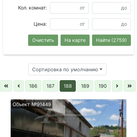
Кол. комнат:
Цена:
Очистить
На карте
Найти
(2759)
Сортировка по умолчанию
186
187
188
189
190
Объект №91449