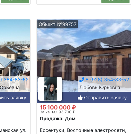
Объект №99757
) 354-83-52
8 (928) 354-83-52
Юрьевна
Любовь Юрьевна
ить заявку
Отправить заявку
15 100 000 ₽
За кв. м.: 93 730 ₽
Продажа: Дом
манская ул.
Ессентуки, Восточные электросети,