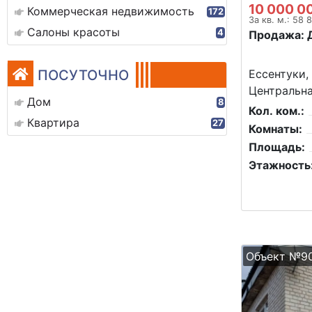
10 000 0
Коммерческая недвижимость
172
За кв. м.: 58 
Салоны красоты
4
Продажа: 
ПОСУТОЧНО
Ессентуки,
Центральна
Дом
8
Кол. ком.:
Квартира
27
Комнаты:
Площадь:
Этажность
Объект №9