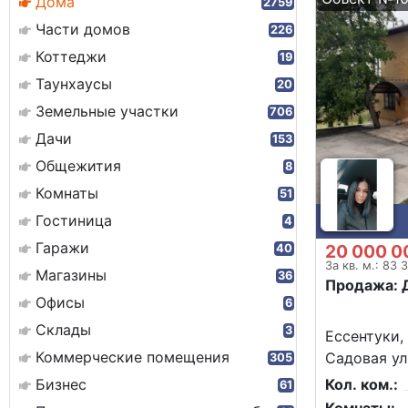
Дома
2759
Части домов
226
Коттеджи
19
Таунхаусы
20
Земельные участки
706
Дачи
153
Общежития
8
Комнаты
51
Гостиница
4
Гаражи
20 000 0
40
За кв. м.: 83 
Магазины
36
Продажа: 
Офисы
6
Склады
3
Ессентуки,
Коммерческие помещения
Садовая ул
305
Бизнес
Кол. ком.:
61