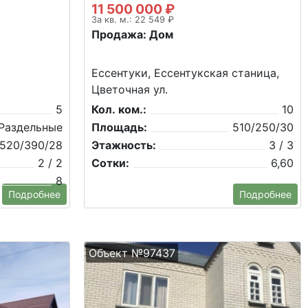
11 500 000 ₽
За кв. м.: 22 549 ₽
Продажа: Дом
Ессентуки, Ессентукская станица,
Цветочная ул.
5
Кол. ком.:
10
Раздельные
Площадь:
510/250/30
520/390/28
Этажность:
3 / 3
2 / 2
Сотки:
6,60
8
Подробнее
Подробнее
Объект №97437