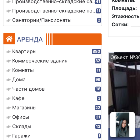
Комнаты:
Производственно-складские базы
41
Площадь:
Производственно-складские помещения
11
Этажность
Санатории/Пансионаты
2
Сотки:
АРЕНДА
Квартиры
880
Объект №3
Коммерческие здания
32
Комнаты
11
Дома
96
Части домов
16
Кафе
3
Магазины
22
Офисы
21
Склады
13
Гаражи
1