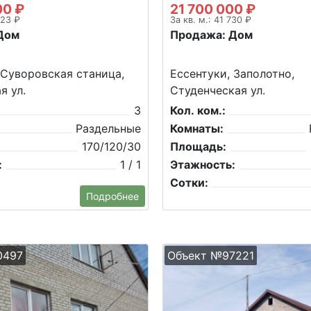
00 ₽
21 700 000 ₽
823 ₽
За кв. м.: 41 730 ₽
Дом
Продажа: Дом
 Суворовская станица,
Ессентуки, Заполотно,
я ул.
Студенческая ул.
3
Кол. ком.:
Раздельные
Комнаты:
170/120/30
Площадь:
:
1 / 1
Этажность:
Сотки:
Подробнее
0497
Объект №97221