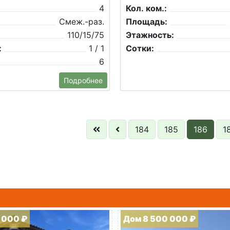
4
Кол. ком.:
Смеж.-раз.
Площадь:
110/15/75
Этажность:
:
1 / 1
Сотки:
6
Подробнее
184
185
186
1
 000 ₽
Дом 8 500 000 ₽