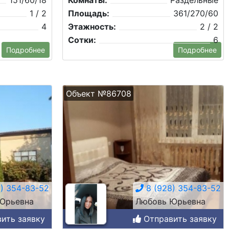
151/60/18
Комнаты:
Раздельные
1 / 2
Площадь:
361/270/60
4
Этажность:
2 / 2
Сотки:
6
Подробнее
Подробнее
Объект №86708
) 354-83-52
8 (928) 354-83-52
Юрьевна
Любовь Юрьевна
ить заявку
Отправить заявку