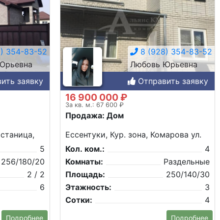
) 354-83-52
8 (928) 354-83-52
Юрьевна
Любовь Юрьевна
ить заявку
Отправить заявку
16 900 000 ₽
За кв. м.: 67 600 ₽
Продажа: Дом
 станица,
Ессентуки, Кур. зона, Комарова ул.
5
Кол. ком.:
4
256/180/20
Комнаты:
Раздельные
2 / 2
Площадь:
250/140/30
6
Этажность:
3
Сотки:
4
Подробнее
Подробнее