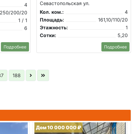
Севастопольская ул.
4
Кол. ком.:
4
250/200/20
Площадь:
161,10/110/20
1 / 1
Этажность:
1
6
Сотки:
5,20
Подробнее
Подробнее
87
188
Дом 10 000 000 ₽