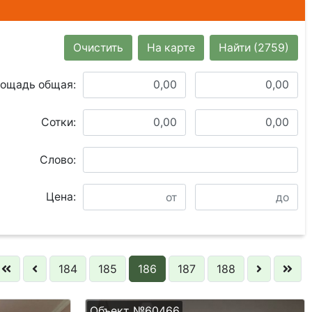
Очистить
На карте
Найти
(2759)
ощадь общая:
Сотки:
Слово:
Цена:
184
185
186
187
188
Объект №60466