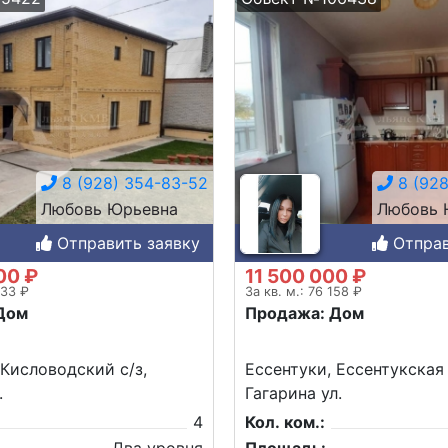
8 (928) 354-83-52
8 (928
Любовь Юрьевна
Любовь 
Отправить заявку
Отправ
00 ₽
11 500 000 ₽
333 ₽
За кв. м.: 76 158 ₽
Дом
Продажа: Дом
 Кисловодский с/з,
Ессентуки, Ессентукская
.
Гагарина ул.
4
Кол. ком.: