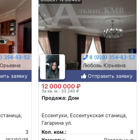
) 354-83-52
8 (928) 354-83-52
Юрьевна
Любовь Юрьевна
ить заявку
Отправить заявку
12 000 000 ₽
За кв. м.: 33 240 ₽
Продажа: Дом
 станица,
Ессентуки, Ессентукская станица,
Гагарина ул.
3
Кол. ком.:
8