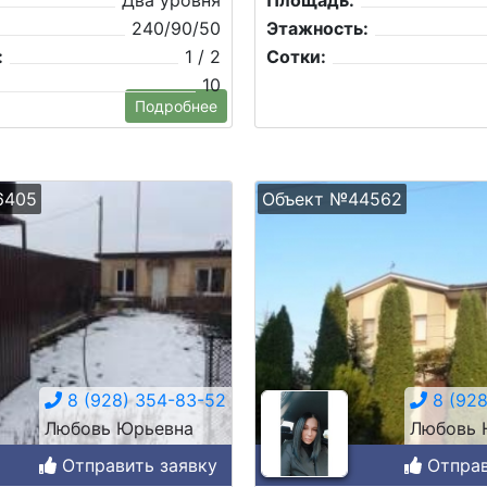
Два уровня
Площадь:
240/90/50
Этажность:
:
1 / 2
Сотки:
10
Подробнее
6405
Объект №44562
8 (928) 354-83-52
8 (928
Любовь Юрьевна
Любовь 
Отправить заявку
Отправ