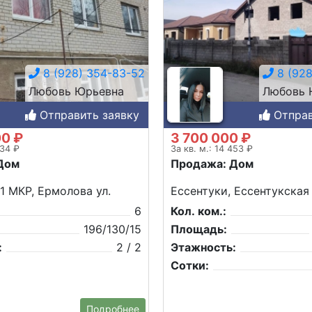
8 (928) 354-83-52
8 (928
Любовь Юрьевна
Любовь 
Отправить заявку
Отправ
00 ₽
3 700 000 ₽
734 ₽
За кв. м.: 14 453 ₽
Дом
Продажа: Дом
 1 МКР, Ермолова ул.
Ессентуки, Ессентукская
6
Кол. ком.:
196/130/15
Площадь:
:
2 / 2
Этажность:
Сотки:
Подробнее