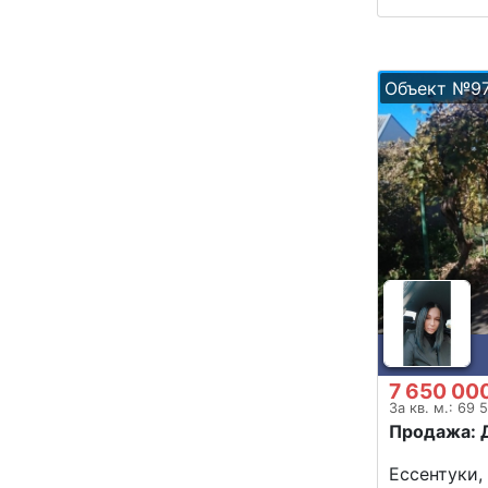
Объект №9
7 650 00
За кв. м.: 69 
Продажа: 
Ессентуки,