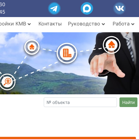
60
45
ройки КМВ
Контакты
Руководство
Работа
Найти