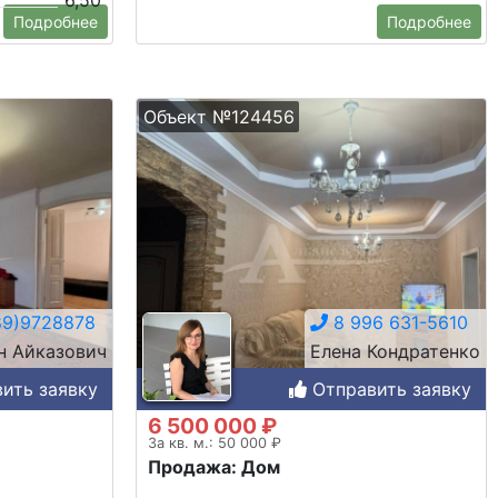
6,50
Подробнее
Подробнее
Объект №124456
9)9728878
8 996 631-5610
н Айказович
Елена Кондратенко
ить заявку
Отправить заявку
6 500 000 ₽
За кв. м.: 50 000 ₽
Продажа: Дом