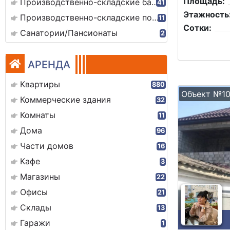
Площадь:
Производственно-складские базы
41
Этажность
Производственно-складские помещения
11
Сотки:
Санатории/Пансионаты
2
АРЕНДА
Квартиры
880
Объект №10
Коммерческие здания
32
Комнаты
11
Дома
96
Части домов
16
Кафе
3
Магазины
22
Офисы
21
Склады
13
Гаражи
1