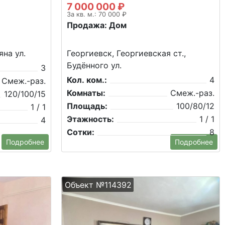
7 000 000 ₽
За кв. м.: 70 000 ₽
Продажа: Дом
яна ул.
Георгиевск, Георгиевская ст.,
Будённого ул.
3
Кол. ком.:
4
Смеж.-раз.
Комнаты:
Смеж.-раз.
120/100/15
Площадь:
100/80/12
1 / 1
Этажность:
1 / 1
4
Сотки:
8
Подробнее
Подробнее
Объект №114392