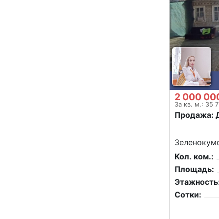
2 000 00
За кв. м.: 35 
Продажа: 
Зеленокумс
Кол. ком.:
Площадь:
Этажность
Сотки: