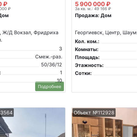
0 ₽
5 900 000 ₽
 000 ₽
За кв. м.: 49 166 ₽
Дом
Продажа: Дом
, Ж/Д Вокзал, Фридриха
Георгиевск, Центр, Шаум
.
Кол. ком.:
3
Комнаты:
Смеж.-раз.
Площадь:
50/36/12
Этажность:
:
1
Сотки:
10
Подробнее
23564
Объект №112928