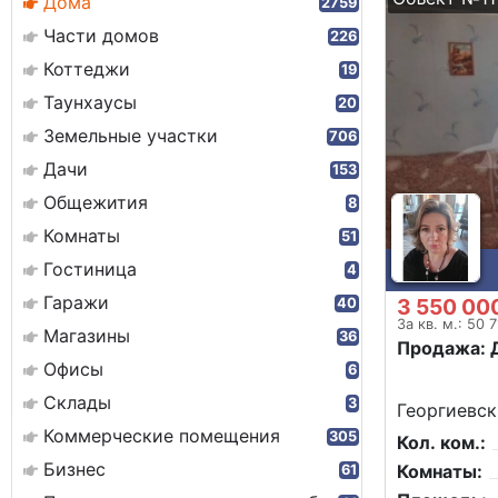
Дома
2759
Части домов
226
Коттеджи
19
Таунхаусы
20
Земельные участки
706
Дачи
153
Общежития
8
Комнаты
51
Гостиница
4
Гаражи
3 550 00
40
За кв. м.: 50 
Магазины
36
Продажа: 
Офисы
6
Склады
3
Георгиевск
Коммерческие помещения
305
Кол. ком.:
Бизнес
Комнаты:
61