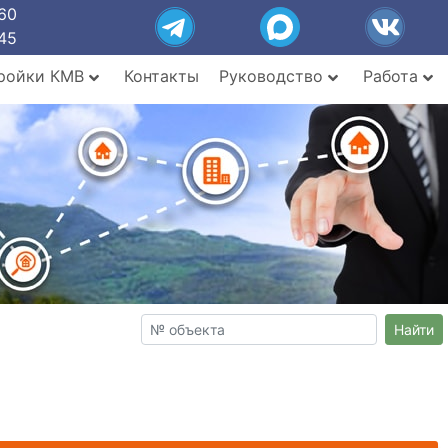
60
45
ройки КМВ
Контакты
Руководство
Работа
Найти