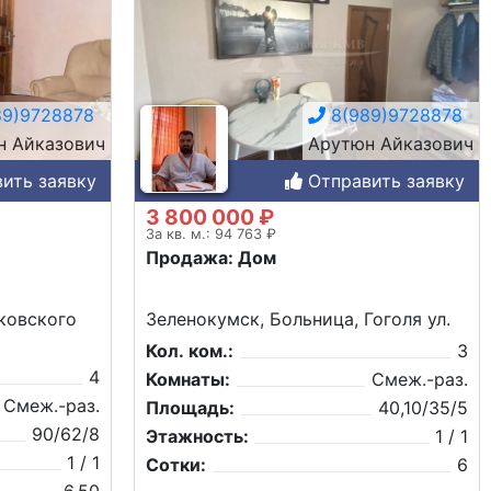
9)9728878
8(989)9728878
н Айказович
Арутюн Айказович
ить заявку
Отправить заявку
3 800 000 ₽
За кв. м.: 94 763 ₽
Продажа: Дом
ковского
Зеленокумск, Больница, Гоголя ул.
Кол. ком.:
3
4
Комнаты:
Смеж.-раз.
Смеж.-раз.
Площадь:
40,10/35/5
90/62/8
Этажность:
1 / 1
1 / 1
Сотки:
6