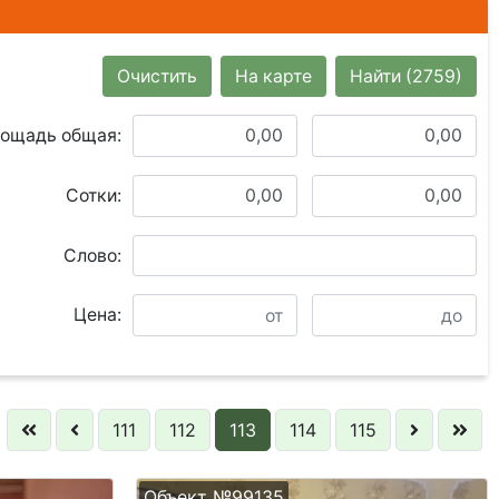
Очистить
На карте
Найти
(2759)
ощадь общая:
Сотки:
Слово:
Цена:
111
112
113
114
115
Объект №99135