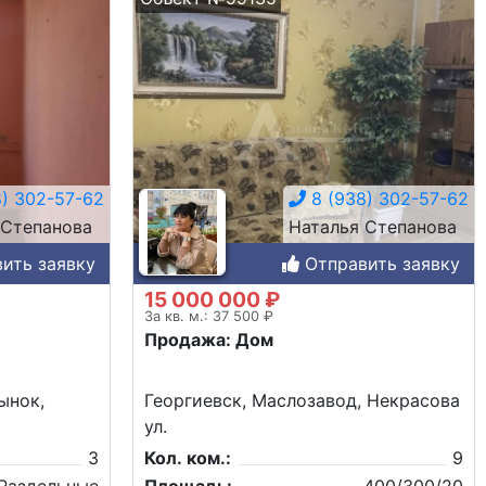
) 302-57-62
8 (938) 302-57-62
 Степанова
Наталья Степанова
ить заявку
Отправить заявку
15 000 000 ₽
За кв. м.: 37 500 ₽
Продажа: Дом
ынок,
Георгиевск, Маслозавод, Некрасова
ул.
3
Кол. ком.:
9