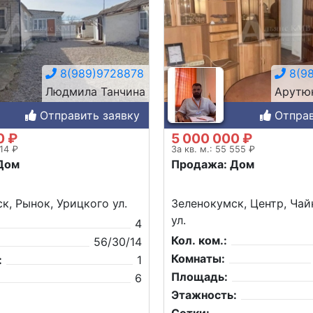
8(989)9728878
8(98
Людмила Танчина
Арутю
Отправить заявку
Отправ
0 ₽
5 000 000 ₽
714 ₽
За кв. м.: 55 555 ₽
Дом
Продажа: Дом
к, Рынок, Урицкого ул.
Зеленокумск, Центр, Чай
ул.
4
Кол. ком.:
56/30/14
Комнаты:
:
1
Площадь:
6
Этажность: