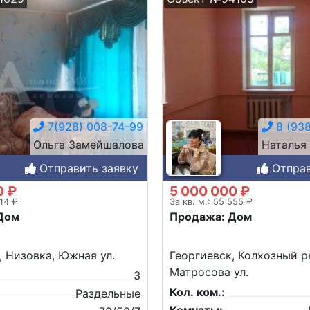
7(928) 008-74-99
8 (938
Ольга Замейшалова
Наталья
Отправить заявку
Отправ
0 ₽
5 000 000 ₽
714 ₽
За кв. м.: 55 555 ₽
Дом
Продажа: Дом
, Низовка, Южная ул.
Георгиевск, Колхозный р
Матросова ул.
3
Кол. ком.:
Раздельные