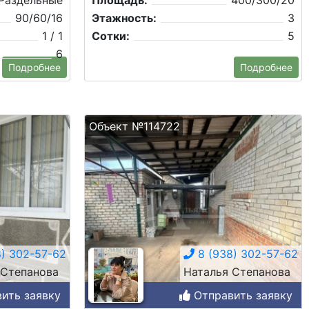
Раздельные
Площадь:
400/300/20
90/60/16
Этажность:
3
1 / 1
Сотки:
5
6
Подробнее
Подробнее
Объект №114722
) 302-57-62
8 (938) 302-57-62
 Степанова
Наталья Степанова
ить заявку
Отправить заявку