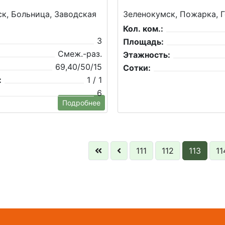
к, Больница, Заводская
Зеленокумск, Пожарка, Г
Кол. ком.:
3
Площадь:
Смеж.-раз.
Этажность:
69,40/50/15
Сотки:
:
1 / 1
6
Подробнее
111
112
113
11