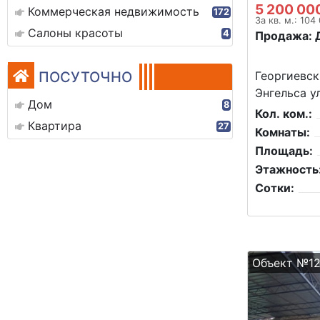
5 200 00
Коммерческая недвижимость
172
За кв. м.: 104
Салоны красоты
4
Продажа: 
ПОСУТОЧНО
Георгиевск
Энгельса ул
Дом
8
Кол. ком.:
Квартира
27
Комнаты:
Площадь:
Этажность
Сотки:
Объект №1