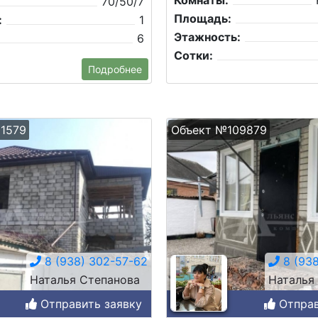
Комнаты:
70/50/7
Площадь:
:
1
Этажность:
6
Сотки:
Подробнее
1579
Объект №109879
8 (938) 302-57-62
8 (938
Наталья Степанова
Наталья
Отправить заявку
Отправ