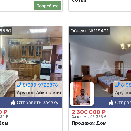
Сотки:
Подробнее
6560
Объект №119491
8(989)9728878
8(98
Арутюн Айказович
Арутю
Отправить заявку
Отправ
0 ₽
2 600 000 ₽
432 ₽
За кв. м.: 43 333 ₽
Дом
Продажа: Дом