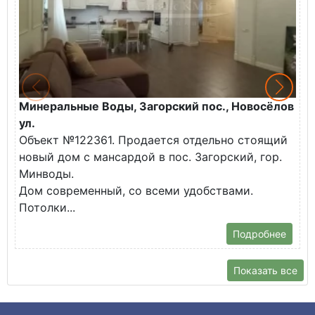
Минеральные Воды, Загорский пос., Новосёлов
М
ул.
О
Объект №122361. Продается отдельно стоящий
д
новый дом с мансардой в пос. Загорский, гор.
В
Минводы.
Дом современный, со всеми удобствами.
Потолки...
Подробнее
Показать все