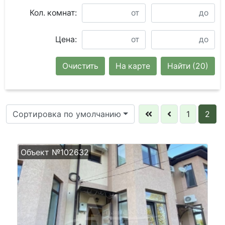
Кол. комнат:
Цена:
Очистить
На карте
Найти
(20)
Сортировка по умолчанию
1
2
Объект №102632