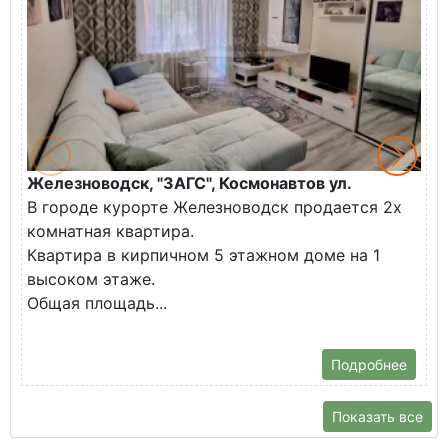
Железноводск, "ЗАГС", Космонавтов ул.
М
В городе курорте Железноводск продается 2х
у
комнатная квартира.
О
Квартира в кирпичном 5 этажном доме на 1
н
высоком этаже.
М
Общая площадь...
Д
П
Подробнее
Показать все