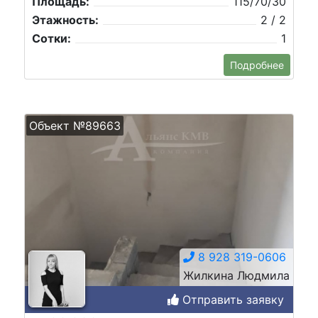
Площадь:
115/70/30
Этажность:
2 / 2
Сотки:
1
Подробнее
Объект №89663
8 928 319-0606
Жилкина Людмила
Отправить заявку