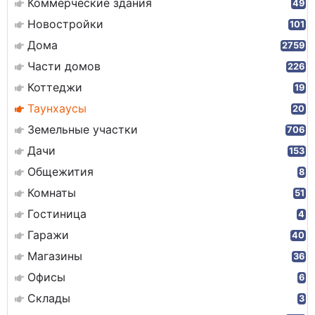
Коммерческие здания
49
Новостройки
101
Дома
2759
Части домов
226
Коттеджи
19
Таунхаусы
20
Земельные участки
706
Дачи
153
Общежития
8
Комнаты
51
Гостиница
4
Гаражи
40
Магазины
36
Офисы
6
Склады
3