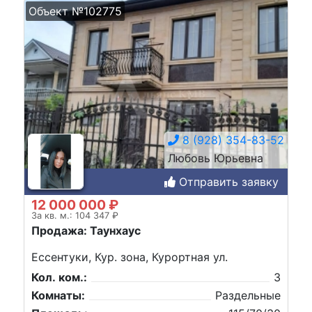
Объект №102775
8 (928) 354-83-52
Любовь Юрьевна
Отправить заявку
12 000 000 ₽
За кв. м.: 104 347 ₽
Продажа: Таунхаус
Ессентуки, Кур. зона, Курортная ул.
Кол. ком.:
3
Комнаты:
Раздельные