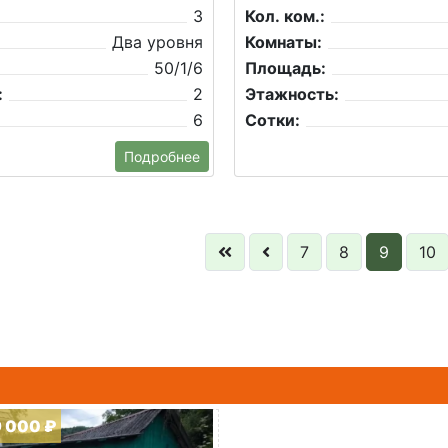
3
Кол. ком.:
Два уровня
Комнаты:
50/1/6
Площадь:
:
2
Этажность:
6
Сотки:
Подробнее
7
8
9
10
9 000 ₽