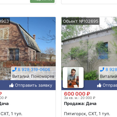
9903
Объект №102695
8 928 319-0606
8 928
Виталий Пономарев
Витали
Отправить заявку
Отправ
₽
600 000 ₽
000 ₽
За кв. м.: 20 000 ₽
Дача
Продажа: Дача
СХТ, 1 туп.
Пятигорск, СХТ, 1 туп.