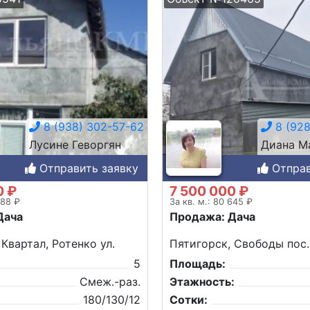
8 (938) 302-57-62
8 (928
Лусине Геворгян
Диана М
Отправить заявку
Отправ
0 ₽
7 500 000 ₽
888 ₽
За кв. м.: 80 645 ₽
Дача
Продажа: Дача
 Квартал, Ротенко ул.
Пятигорск, Свободы пос.
5
Площадь:
Смеж.-раз.
Этажность:
180/130/12
Сотки: