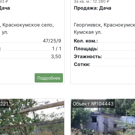
893 ₽
За кв. м.: 12 280 ₽
Дача
Продажа: Дача
, Краснокумское село,
Георгиевск, Краснокумск
 ул.
Кумская ул.
47/25/9
Кол. ком.:
:
1 / 1
Площадь:
3,50
Этажность:
Сотки:
Подробнее
221
Объект №104443