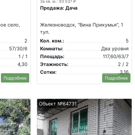
За кв. м.: 93 537 ₽
Продажа: Дача
ое село,
Железноводск, "Вина Прикумья", 1
туп.
2
Кол. ком.:
5
57/30/6
Комнаты:
Два уровня
1 / 1
Площадь:
117,60/63/7
4,30
Этажность:
2 / 2
Сотки:
3,16
Подробнее
Подробнее
Объект №64731