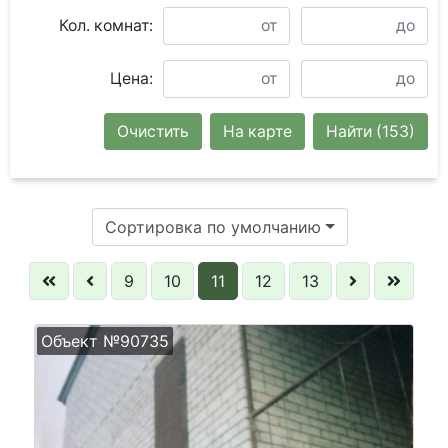
Кол. комнат:
Цена:
Очистить
На карте
Найти
(153)
Сортировка по умолчанию
9
10
11
12
13
Объект №90735