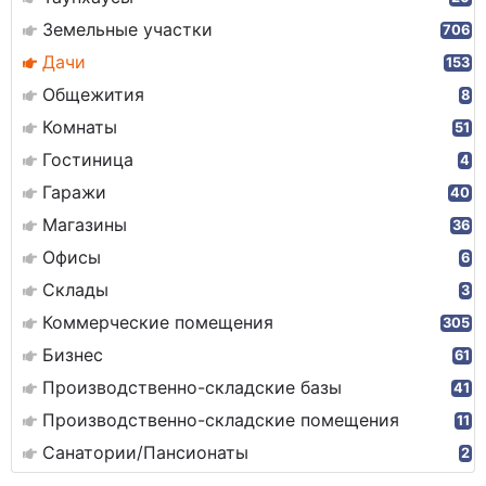
Земельные участки
706
Дачи
153
Общежития
8
Комнаты
51
Гостиница
4
Гаражи
40
Магазины
36
Офисы
6
Склады
3
Коммерческие помещения
305
Бизнес
61
Производственно-складские базы
41
Производственно-складские помещения
11
Санатории/Пансионаты
2