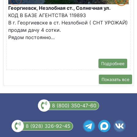
Георгиевск, Незлобная ст., Солнечная ул.
К
КОД В БАЗЕ АГЕНТСТВА 119893
г
В г. Георгиевске в ст. Незлобной ( СНТ УРОЖАЙ)
П
продам дачу 4 сотки.
"
Рядом постоянно...
К
Н
..
Подробнее
Показать все
8 (800) 350-47-60
8 (928) 326-92-45