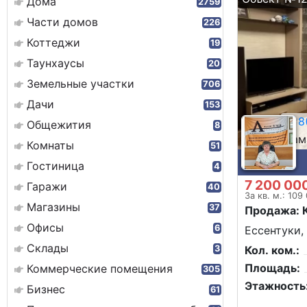
Дома
2759
Части домов
226
Коттеджи
19
Таунхаусы
20
Земельные участки
706
Дачи
153
8(
Общежития
8
Сам
Комнаты
51
Гостиница
4
7 200 00
Гаражи
40
За кв. м.: 109
Магазины
37
Продажа: 
Офисы
6
Ессентуки,
Склады
3
Кол. ком.:
Площадь:
Коммерческие помещения
305
Этажность
Бизнес
61