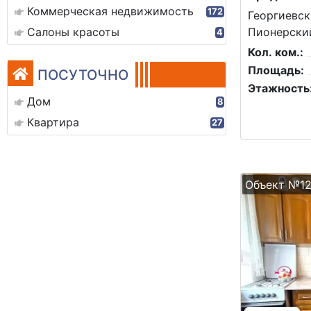
Коммерческая недвижимость
172
Георгиевск
Салоны красоты
Пионерский
4
Кол. ком.:
Площадь:
ПОСУТОЧНО
Этажность
Дом
8
Квартира
27
Объект №1