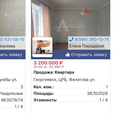
) 631-56-10
8(999) 360-13-74
иряева
Елена Передерей
ить заявку
Отправить заявку
3 200 000 ₽
За кв. м.: 83 989 ₽
Продажа: Квартира
ужбы ул.
Георгиевск, ЦРБ, Филатова ул.
3
Кол. ком.:
1
Раздельные
Площадь:
38,10/20/8
96,10/76/14
Этажность:
1 / 4
1 / 4