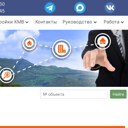
60
45
ройки КМВ
Контакты
Руководство
Работа
Найти