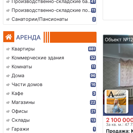
Производственно-складские базы
41
Производственно-складские помещения
11
Санатории/Пансионаты
2
АРЕНДА
Объект №12
Квартиры
881
Коммерческие здания
32
Комнаты
11
Дома
96
Части домов
16
Кафе
3
Магазины
22
Офисы
21
2 100 00
Склады
13
За кв. м.: 47 
Гаражи
1
Продажа: 