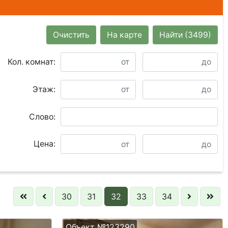
Очистить
На карте
Найти
(3499)
Кол. комнат:
Этаж:
Слово:
Цена:
30
31
32
33
34
Объект №123290