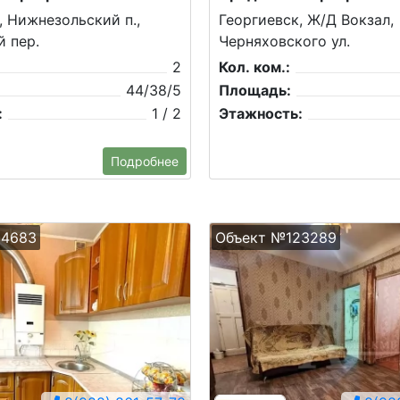
, Нижнезольский п.,
Георгиевск, Ж/Д Вокзал,
 пер.
Черняховского ул.
2
Кол. ком.:
44/38/5
Площадь:
:
1 / 2
Этажность:
Подробнее
24683
Объект №123289