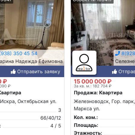
938) 350 45 54
8(928
арина Надежда Ефимовна
Селезне
Отправить заявку
Отправ
0 ₽
15 000 000 ₽
 090 ₽
За кв. м.: 182 704 ₽
Квартира
Продажа: Квартира
 Искра, Октябрьская ул.
Железноводск, Гор. парк
Маркса ул.
3
Кол. ком.:
66/40/12
Площадь:
:
4 / 5
Этажность: