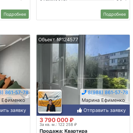
Подробнее
Подробнее
Объект №124577
) 861-57-78
8(988) 861-57-78
 Ефименко
Марина Ефименко
ить заявку
Отправить заявку
3 790 000 ₽
За кв. м.: 122 258 ₽
Продажа: Квартира