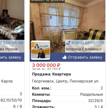
) 354-38-49
8(988) 861-57-78
ва Ирина
Марина Ефименко
ить заявку
Отправить заявку
3 000 000 ₽
За кв. м.: 93 750 ₽
Продажа: Квартира
, Карла
Георгиевск, Центр, Пионерская ул.
Кол. ком.:
2
3
Комнаты:
Раздельные
82,10/50/10
Площадь:
32/26/5
6 / 9
Этажность:
3 / 4