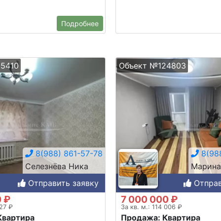
Подробнее
5410
Объект №124803
8(988) 861-57-78
8(988
Селезнёва Ника
Марина
Отправить заявку
Отправ
0 ₽
7 000 000 ₽
727 ₽
За кв. м.: 114 006 ₽
Квартира
Продажа: Квартира