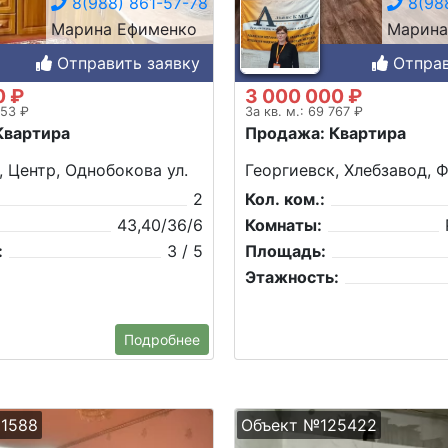
8(988) 861-57-78
8(988
Марина Ефименко
Марина
Отправить заявку
Отправ
0 ₽
3 000 000 ₽
253 ₽
За кв. м.: 69 767 ₽
Квартира
Продажа: Квартира
, Центр, Однобокова ул.
Георгиевск, Хлебзавод, Ф
2
Кол. ком.:
43,40/36/6
Комнаты:
:
3 / 5
Площадь:
Этажность:
Подробнее
1588
Объект №125422