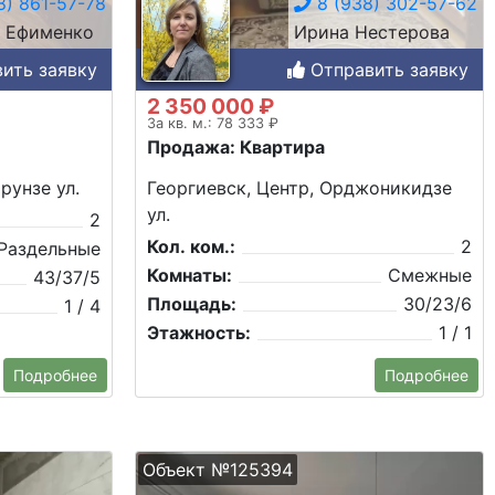
) 861-57-78
8 (938) 302-57-62
 Ефименко
Ирина Нестерова
ить заявку
Отправить заявку
2 350 000 ₽
За кв. м.: 78 333 ₽
Продажа: Квартира
рунзе ул.
Георгиевск, Центр, Орджоникидзе
ул.
2
Кол. ком.:
2
Раздельные
Комнаты:
Смежные
43/37/5
Площадь:
30/23/6
1 / 4
Этажность:
1 / 1
Подробнее
Подробнее
Объект №125394