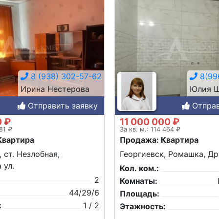
8 (938) 302-57-62
8(996
Ирина Нестерова
Юлия Ш
Отправить заявку
Отправ
0 ₽
11 000 000 ₽
181 ₽
За кв. м.: 114 464 ₽
Квартира
Продажа: Квартира
 ст. Незлобная,
Георгиевск, Ромашка, Др
 ул.
Кол. ком.:
2
Комнаты:
44/29/6
Площадь:
:
1 / 2
Этажность: