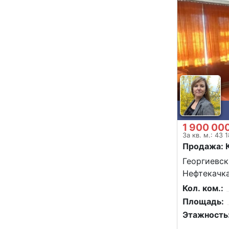
1 900 00
За кв. м.: 43 
Продажа: 
Георгиевск,
Нефтекачка
Кол. ком.:
Площадь:
Этажность