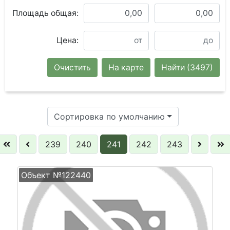
Площадь общая:
Цена:
Очистить
На карте
Найти
(3497)
Сортировка по умолчанию
239
240
241
242
243
Объект №122440