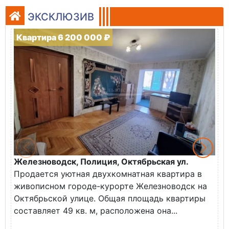
ЭКСКЛЮЗИВ
Квартира 6 200 000 ₽
Железноводск, Полиция, Октябрьская ул.
Г
Продается уютная двухкомнатная квартира в
К
живописном городе-курорте Железноводск на
В
Октябрьской улице. Общая площадь квартиры
у
составляет 49 кв. м, расположена она...
Х