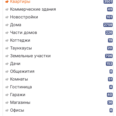
Квартиры
3501
Коммерческие здания
49
Новостройки
101
Дома
2759
Части домов
226
Коттеджи
19
Таунхаусы
20
Земельные участки
706
Дачи
153
Общежития
8
Комнаты
51
Гостиница
4
Гаражи
40
Магазины
36
Офисы
6