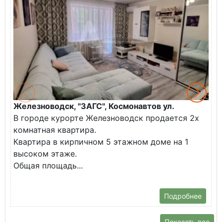
Железноводск, "ЗАГС", Космонавтов ул.
Ж
В городе курорте Железноводск продается 2х
П
комнатная квартира.
ж
Квартира в кирпичном 5 этажном доме на 1
О
высоком этаже.
с
Общая площадь...
Подробнее
Показать все