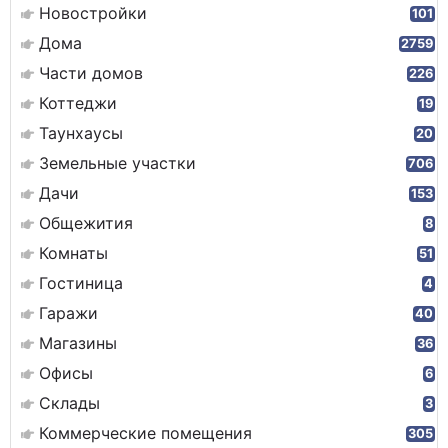
Новостройки
101
Дома
2759
Части домов
226
Коттеджи
19
Таунхаусы
20
Земельные участки
706
Дачи
153
Общежития
8
Комнаты
51
Гостиница
4
Гаражи
40
Магазины
36
Офисы
6
Склады
3
Коммерческие помещения
305