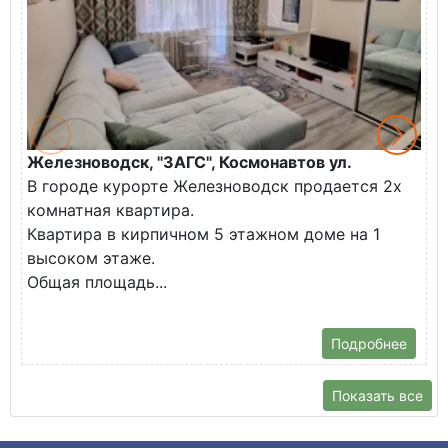
Железноводск, "ЗАГС", Космонавтов ул.
Ж
В городе курорте Железноводск продается 2х
П
комнатная квартира.
ж
Квартира в кирпичном 5 этажном доме на 1
О
высоком этаже.
с
Общая площадь...
Подробнее
Показать все