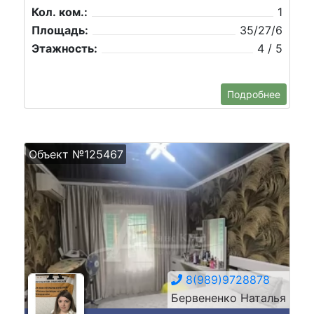
Кол. ком.:
1
Площадь:
35/27/6
Этажность:
4 / 5
Подробнее
Объект №125467
8(989)9728878
Бервененко Наталья