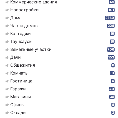
Коммерческие здания
49
Новостройки
101
Дома
2760
Части домов
226
Коттеджи
19
Таунхаусы
19
Земельные участки
706
Дачи
153
Общежития
8
Комнаты
51
Гостиница
4
Гаражи
40
Магазины
36
Офисы
6
Склады
3