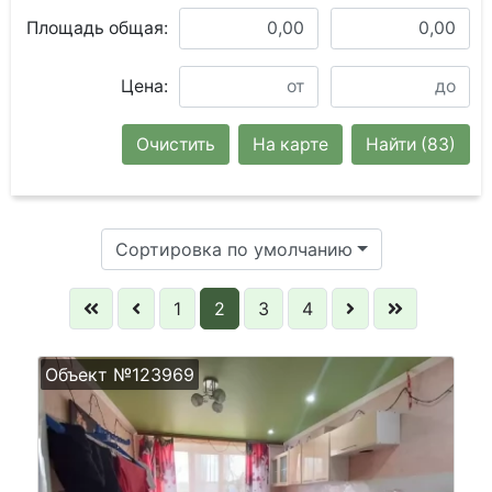
Площадь общая:
Цена:
Очистить
На карте
Найти
(83)
Сортировка по умолчанию
1
2
3
4
Объект №123969