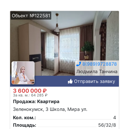
Объект №122581
8(989)9728878
Людмила Танчина
Отправить заявку
3 600 000 ₽
За кв. м.: 64 285 ₽
Продажа: Квартира
Зеленокумск, 3 Школа, Мира ул.
Кол. ком.:
4
Площадь:
56/32/8