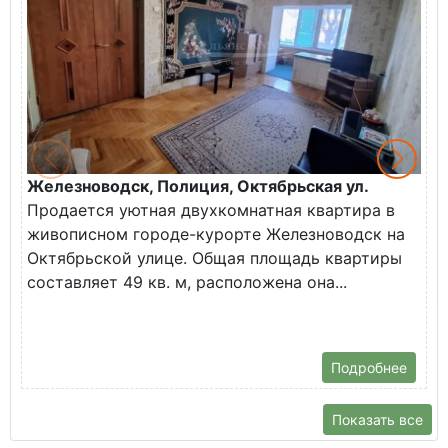
Железноводск, Полиция, Октябрьская ул.
Г
Продается уютная двухкомнатная квартира в
К
живописном городе-курорте Железноводск на
В
Октябрьской улице. Общая площадь квартиры
у
составляет 49 кв. м, расположена она...
Х
Подробнее
Показать все