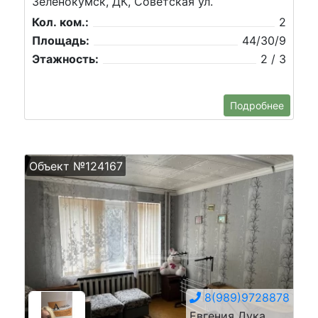
Зеленокумск, ДК, Советская ул.
Кол. ком.:
2
Площадь:
44/30/9
Этажность:
2 / 3
Подробнее
Объект №124167
8(989)9728878
Евгения Дука