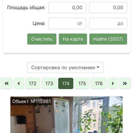
Площадь общая:
Цена:
Очистить
На карте
Найти
(3507)
Сортировка по умолчанию
172
173
174
175
176
Объект №115961