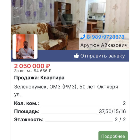
8(989)9728878
Арутюн Айказович
Отправить заявку
2 050 000 ₽
За кв. м.: 54 666 ₽
Продажа: Квартира
Зеленокумск, ОМЗ (РМЗ), 50 лет Октября
ул.
Кол. ком.:
2
Площадь:
37,50/15/16
Этажность:
2 / 2
Подробнее