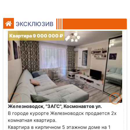
ЭКСКЛЮЗИВ
Квартира 9 000 000 ₽
Железноводск, "ЗАГС", Космонавтов ул.
Ж
В городе курорте Железноводск продается 2х
П
комнатная квартира.
ж
Квартира в кирпичном 5 этажном доме на 1
О