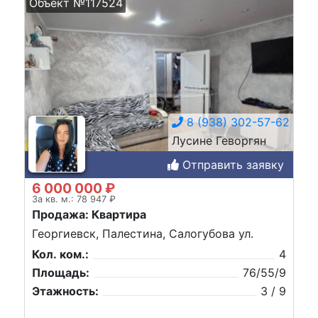
Объект №117524
8 (938) 302-57-62
Лусине Геворгян
Отправить заявку
6 000 000 ₽
За кв. м.: 78 947 ₽
Продажа: Квартира
Георгиевск, Палестина, Салогубова ул.
Кол. ком.:
4
Площадь:
76/55/9
Этажность:
3 / 9