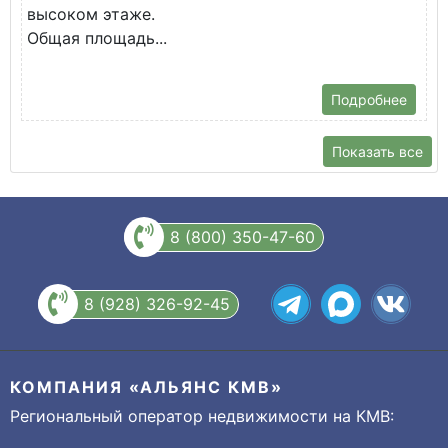
высоком этаже.
с
Общая площадь...
Подробнее
Показать все
8 (800) 350-47-60
8 (928) 326-92-45
КОМПАНИЯ «АЛЬЯНС КМВ»
Региональный оператор недвижимости на КМВ: