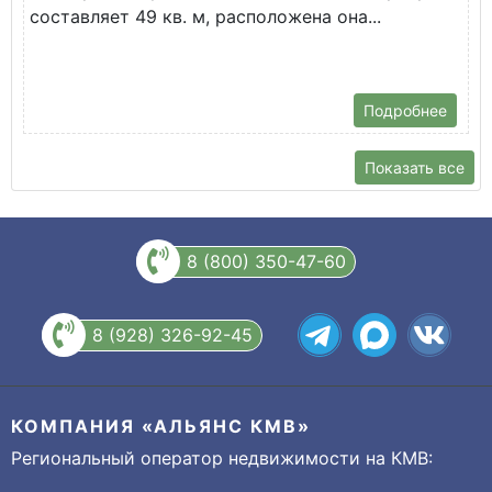
составляет 49 кв. м, расположена она...
Х
Подробнее
Показать все
8 (800) 350-47-60
8 (928) 326-92-45
КОМПАНИЯ «АЛЬЯНС КМВ»
Региональный оператор недвижимости на КМВ: