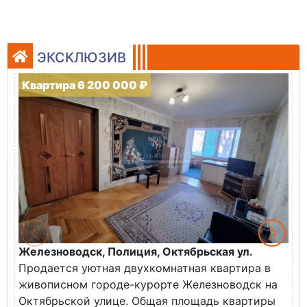
ЭКСКЛЮЗИВ
Квартира 6 200 000 ₽
Железноводск, Полиция, Октябрьская ул.
Г
Продается уютная двухкомнатная квартира в
К
живописном городе-курорте Железноводск на
В
Октябрьской улице. Общая площадь квартиры
у