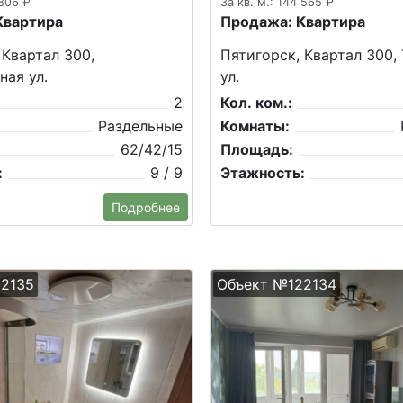
 806 ₽
За кв. м.: 144 565 ₽
Квартира
Продажа: Квартира
 Квартал 300,
Пятигорск, Квартал 300,
ая ул.
ул.
2
Кол. ком.:
Раздельные
Комнаты:
62/42/15
Площадь:
:
9 / 9
Этажность:
Подробнее
2135
Объект №122134