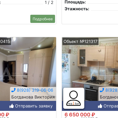
Площадь:
:
1 / 2
Этажность:
Подробнее
0415
Объект №121317
8(928) 319-06-06
8(928
Богданова Виктория
Богдано
Отправить заявку
Отправ
00 ₽
6 650 000 ₽