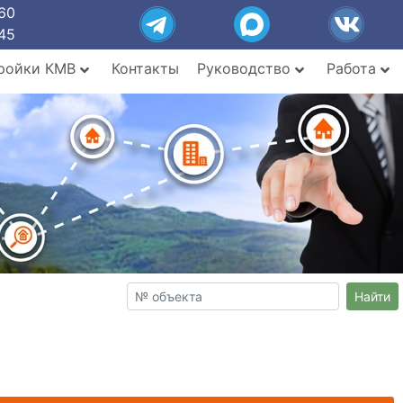
60
45
ройки КМВ
Контакты
Руководство
Работа
Найти