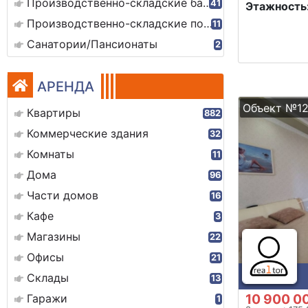
Производственно-складские базы
41
Этажность
Производственно-складские помещения
11
Санатории/Пансионаты
2
АРЕНДА
Объект №12
Квартиры
882
Коммерческие здания
32
Комнаты
11
Дома
96
Части домов
16
Кафе
3
Магазины
22
Офисы
21
Склады
13
10 900 0
Гаражи
1