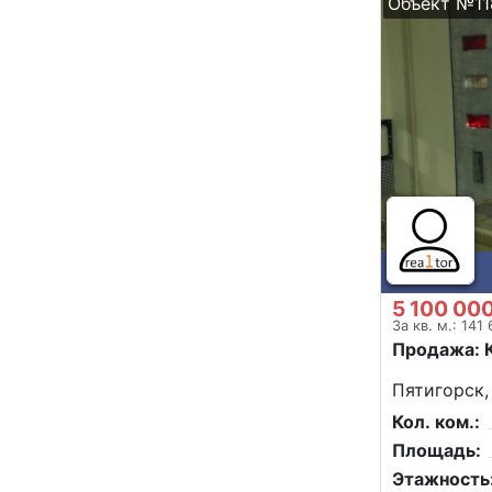
Объект №11
5 100 00
За кв. м.: 141
Продажа: 
Пятигорск,
Кол. ком.:
Площадь:
Этажность