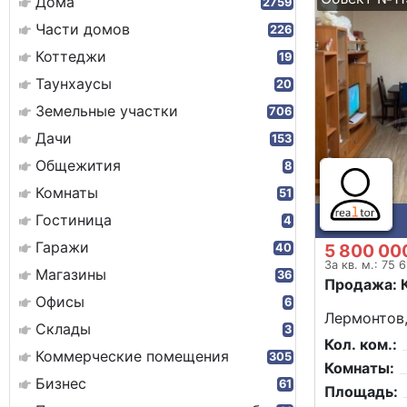
Дома
2759
Части домов
226
Коттеджи
19
Таунхаусы
20
Земельные участки
706
Дачи
153
Общежития
8
Комнаты
51
Гостиница
4
Гаражи
5 800 00
40
За кв. м.: 75 
Магазины
36
Продажа: 
Офисы
6
Лермонтов,
Склады
3
Кол. ком.:
Коммерческие помещения
305
Комнаты:
Бизнес
61
Площадь: