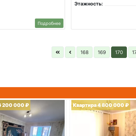
Этажность:
Подробнее
168
169
170
1
6 200 000 ₽
Квартира 4 800 000 ₽