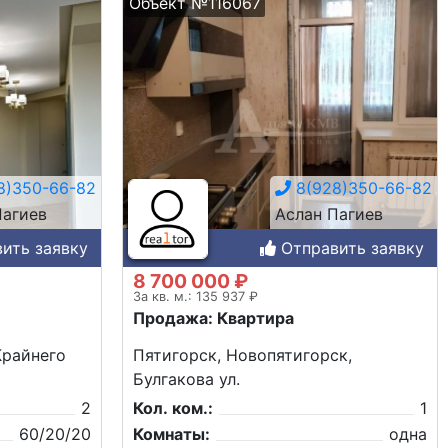
Объект №116067
8)350-66-82
8(928)350-66-82
Пагиев
Аслан Пагиев
ить заявку
Отправить заявку
8 700 000 ₽
За кв. м.: 135 937 ₽
Продажа: Квартира
Крайнего
Пятигорск, Новопятигорск,
Булгакова ул.
2
Кол. ком.:
1
60/20/20
Комнаты:
одна