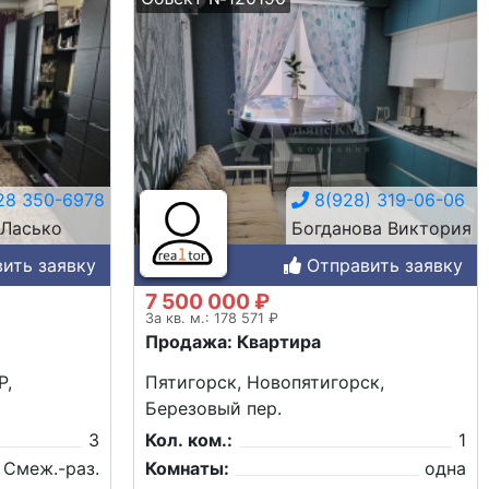
28 350-6978
8(928) 319-06-06
 Ласько
Богданова Виктория
ить заявку
Отправить заявку
7 500 000 ₽
За кв. м.: 178 571 ₽
Продажа: Квартира
Р,
Пятигорск, Новопятигорск,
Березовый пер.
3
Кол. ком.:
1
Смеж.-раз.
Комнаты:
одна