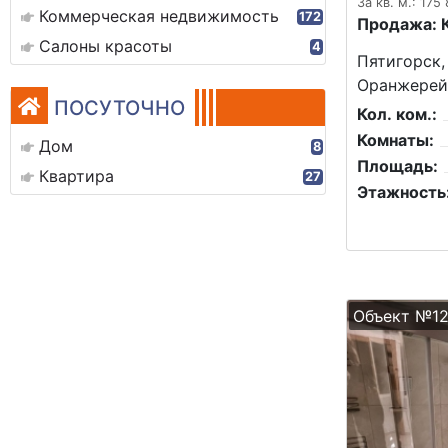
За кв. м.: 175
Коммерческая недвижимость
172
Продажа: 
Салоны красоты
4
Пятигорск,
Оранжерейн
ПОСУТОЧНО
Кол. ком.:
Комнаты:
Дом
8
Площадь:
Квартира
27
Этажность
Объект №12