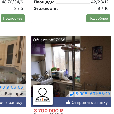
48,70/34/6
Площадь:
42/23/12
3 / 5
Этажность:
9 / 10
Подробнее
Подробнее
Объект №97968
) 319-06-06
ва Виктория
8(996) 631-56-10
ить заявку
Отправить заявку
3 700 000 ₽