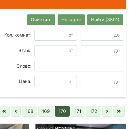
Очистить
На карте
Найти
(3501)
Кол. комнат:
Этаж:
Слово:
Цена:
168
169
170
171
172
Объект №120190