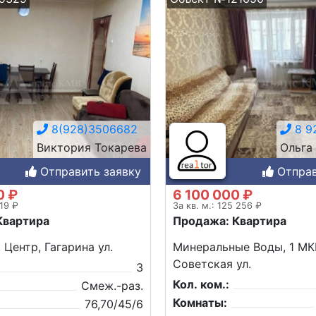
8(928)3506682
8 9
Виктория Токарева
Ольга
Отправить заявку
Отправ
0 ₽
6 100 000 ₽
619 ₽
За кв. м.: 125 256 ₽
Квартира
Продажа: Квартира
 Центр, Гагарина ул.
Минеральные Воды, 1 МК
Советская ул.
3
Кол. ком.:
Смеж.-раз.
Комнаты:
76,70/45/6