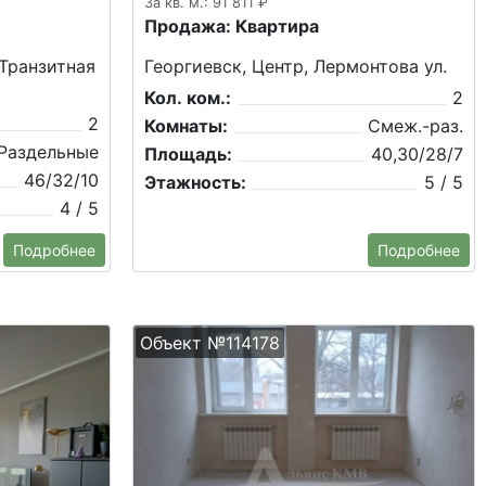
За кв. м.: 91 811 ₽
Продажа: Квартира
 Транзитная
Георгиевск, Центр, Лермонтова ул.
Кол. ком.:
2
2
Комнаты:
Смеж.-раз.
Раздельные
Площадь:
40,30/28/7
46/32/10
Этажность:
5 / 5
4 / 5
Подробнее
Подробнее
Объект №114178