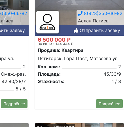
8)350-66-82
8(928)350-66-82
Пагиев
Аслан Пагиев
ить заявку
Отправить заявку
6 500 000 ₽
За кв. м.: 144 444 ₽
Продажа: Квартира
ра ул.
Пятигорск, Гора Пост, Матвеева ул.
2
Кол. ком.:
2
Смеж.-раз.
Площадь:
45/33/9
42,80/28/7
Этажность:
1 / 3
5 / 5
Подробнее
Подробнее