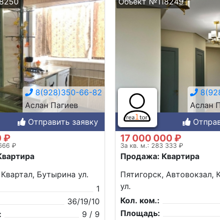
8250
Объект №118249
8(928)350-66-82
8(92
Аслан Пагиев
Аслан 
Отправить заявку
Отправ
0 ₽
17 000 000 ₽
 666 ₽
За кв. м.: 283 333 ₽
Квартира
Продажа: Квартира
 Квартал, Бутырина ул.
Пятигорск, Автовокзал, 
ул.
1
Кол. ком.:
36/19/10
Площадь:
:
9 / 9