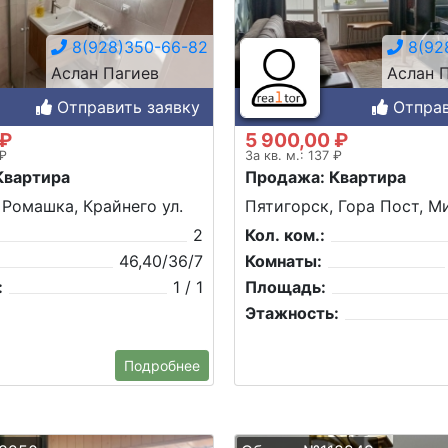
8(928)350-66-82
8(92
Аслан Пагиев
Аслан 
Отправить заявку
Отправ
 ₽
5 900,00 ₽
 ₽
За кв. м.: 137 ₽
Квартира
Продажа: Квартира
 Ромашка, Крайнего ул.
Пятигорск, Гора Пост, Ми
2
Кол. ком.:
46,40/36/7
Комнаты:
:
1 / 1
Площадь:
Этажность:
Подробнее