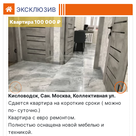
ЭКСКЛЮЗИВ
Квартира 100 000 ₽
Кисловодск, Сан. Москва, Коллективная ул.
Ж
Сдается квартира на короткие сроки ( можно
В
по- суточно.)
к
Квартира с евро ремонтом.
э
Полностью оснащена новой мебелью и
п
техникой.