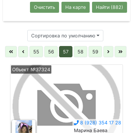
Очистить
На карте
Найти
(882)
Сортировка по умолчанию
55
56
57
58
59
Объект №37324
8 (928) 354 17 28
Марина Баева