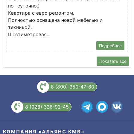
по- суточно.)
к
Квартира с евро ремонтом.
э
Полностью оснащена новой мебелью и
п
техникой.
Шестиметровая...
Подробнее
Показать все
8 (800) 350-47-60
8 (928) 326-92-45
КОМПАНИЯ «АЛЬЯНС КМВ»