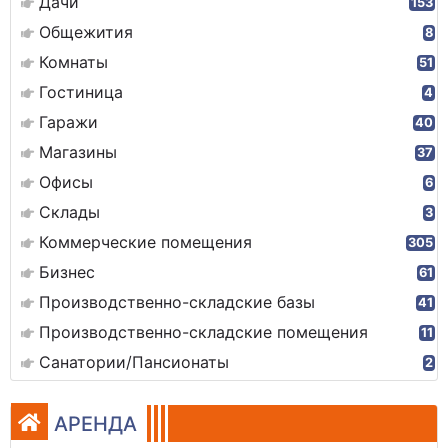
Дачи
153
Общежития
8
Комнаты
51
Гостиница
4
Гаражи
40
Магазины
37
Офисы
6
Склады
3
Коммерческие помещения
305
Бизнес
61
Производственно-складские базы
41
Производственно-складские помещения
11
Санатории/Пансионаты
2
АРЕНДА