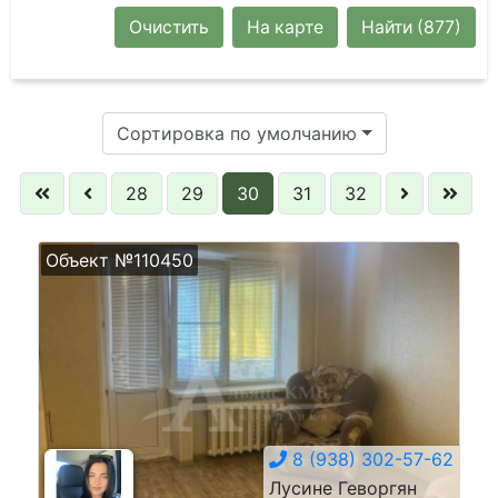
Очистить
На карте
Найти
(877)
Сортировка по умолчанию
28
29
30
31
32
Объект №110450
8 (938) 302-57-62
Лусине Геворгян