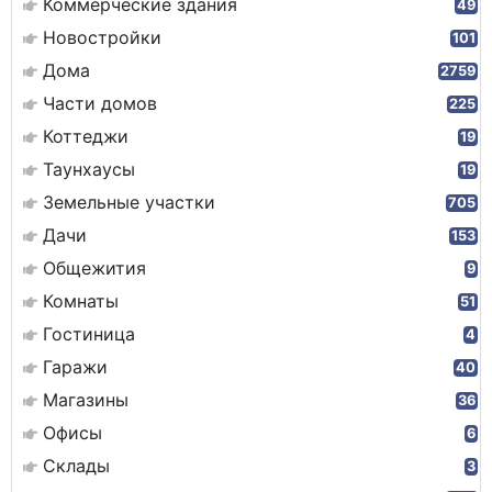
Коммерческие здания
49
Новостройки
101
Дома
2759
Части домов
225
Коттеджи
19
Таунхаусы
19
Земельные участки
705
Дачи
153
Общежития
9
Комнаты
51
Гостиница
4
Гаражи
40
Магазины
36
Офисы
6
Склады
3