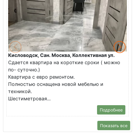
Кисловодск, Сан. Москва, Коллективная ул.
Ж
Сдается квартира на короткие сроки ( можно
В
по- суточно.)
к
Квартира с евро ремонтом.
э
Полностью оснащена новой мебелью и
п
техникой.
Шестиметровая...
Подробнее
Показать все