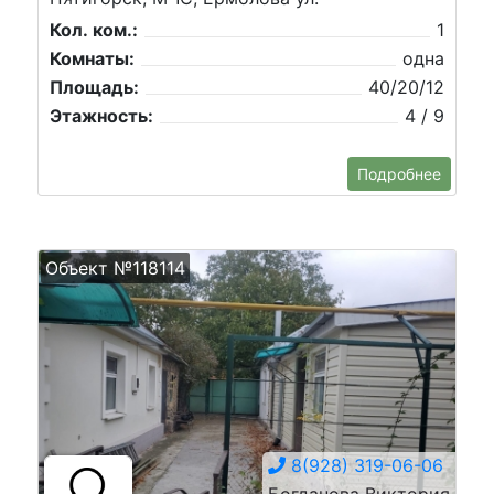
Кол. ком.:
1
Комнаты:
одна
Площадь:
40/20/12
Этажность:
4 / 9
Подробнее
Объект №118114
8(928) 319-06-06
Богданова Виктория