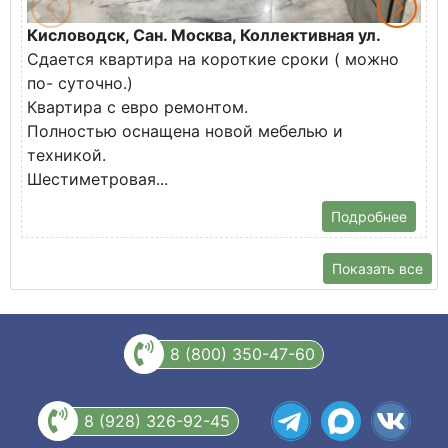
Кисловодск, Сан. Москва, Коллективная ул.
Ж
Сдается квартира на короткие сроки ( можно
В
по- суточно.)
к
Квартира с евро ремонтом.
э
Полностью оснащена новой мебелью и
п
техникой.
Шестиметровая...
Подробнее
Показать все
8 (800) 350-47-60
8 (928) 326-92-45