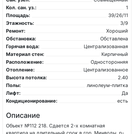
Кол. сан. уз.:
1
Площадь:
39/26/11
Этажность:
3/9
Ремонт:
Хороший
Обстановка:
Обставлена
Горячая вода:
Централизованная
Материал стен:
Кирпичный
Расположение:
Односторонняя
Отопление:
Централизованное
Высота потолка:
2.40
Полы:
линолеум-плитка
Лифт:
Да
Кондиционирование:
есть
Описание
Объект №112 218. Сдается 2-х комнатная
квартира на длительный срок в гор. Минводы, р-