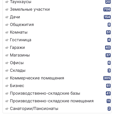
Таунхаусы
20
Земельные участки
706
Дачи
154
Общежития
8
Комнаты
51
Гостиница
4
Гаражи
40
Магазины
37
Офисы
6
Склады
3
Коммерческие помещения
305
Бизнес
61
Производственно-складские базы
41
Производственно-складские помещения
11
Санатории/Пансионаты
2