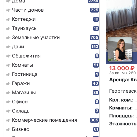
Дома
2759
Части домов
225
Коттеджи
19
Таунхаусы
19
Земельные участки
705
Дачи
153
Общежития
9
Комнаты
51
13 000 ₽
За кв. м.: 260
Гостиница
4
Аренда: К
Гаражи
40
Георгиевск
Магазины
36
Кол. ком.:
Офисы
6
Комнаты:
Склады
3
Площадь:
Коммерческие помещения
305
Этажность
Бизнес
61