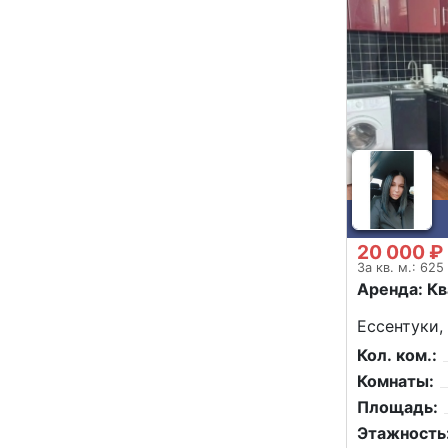
20 000 ₽
За кв. м.: 625
Аренда: К
Ессентуки,
Кол. ком.:
Комнаты:
Площадь:
Этажность