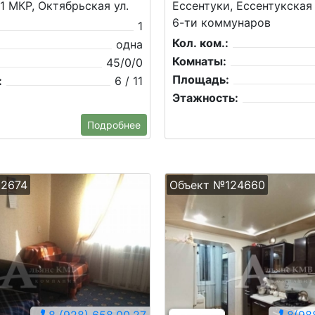
 1 МКР, Октябрьская ул.
Ессентуки, Ессентукская
6-ти коммунаров
1
Кол. ком.:
одна
Комнаты:
45/0/0
Площадь:
:
6 / 11
Этажность:
Подробнее
22674
Объект №124660
8 (928) 658.00.27
8(988