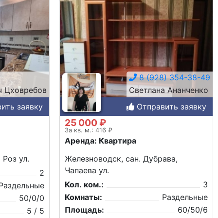
8 (928) 354-38-49
ч Цховребов
Светлана Ананченко
ить заявку
Отправить заявку
25 000 ₽
За кв. м.: 416 ₽
Аренда: Квартира
 Роз ул.
Железноводск, сан. Дубрава,
Чапаева ул.
2
Кол. ком.:
3
Раздельные
Комнаты:
Раздельные
50/0/0
Площадь:
60/50/6
5 / 5