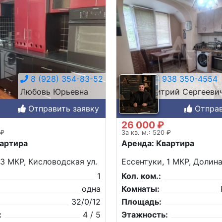
8 (928) 354-83-52
8 938 350-4554
Любовь Юрьевна
Дмитрий Сергееви
Отправить заявку
Отправ
26 000 ₽
 ₽
За кв. м.: 520 ₽
вартира
Аренда: Квартира
 3 МКР, Кисловодская ул.
Ессентуки, 1 МКР, Долина
1
Кол. ком.:
одна
Комнаты:
32/0/12
Площадь:
:
4 / 5
Этажность: