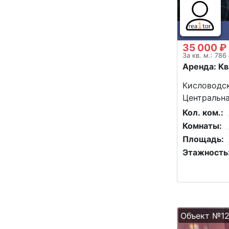
35 000 ₽
За кв. м.: 786
Аренда: К
Кисловодск
Центральна
Кол. ком.:
Комнаты:
Площадь:
Этажность
Объект №1