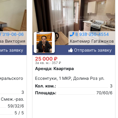
) 319-06-06
8 938 350-4554
ва Виктория
Кантемир Гатажоков
ить заявку
Отправить заявку
25 000 ₽
За кв. м.: 357 ₽
Аренда: Квартира
иральского
Ессентуки, 1 МКР, Долина Роз ул.
Кол. ком.:
3
3
Площадь:
70/60/6
Смеж.-раз.
59/32/6
5 / 5