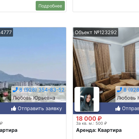
Подробнее
4777
Объект №123292
8 (928) 354-83-52
8 (928
Любовь Юрьевна
Любовь 
Отправить заявку
Отправ
18 000 ₽
 ₽
За кв. м.: 500 ₽
вартира
Аренда: Квартира