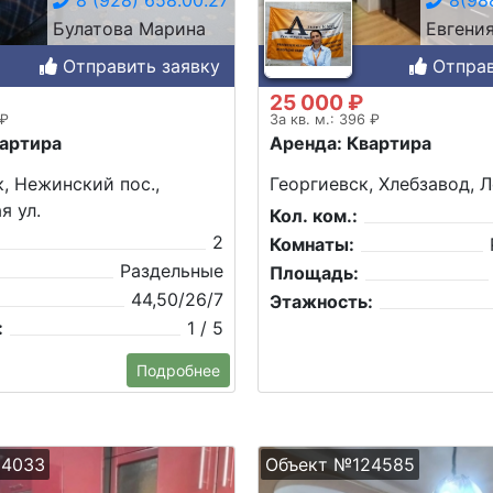
Булатова Марина
Евгени
Отправить заявку
Отправ
25 000 ₽
 ₽
За кв. м.: 396 ₽
вартира
Аренда: Квартира
, Нежинский пос.,
Георгиевск, Хлебзавод, Л
я ул.
Кол. ком.:
2
Комнаты:
Раздельные
Площадь:
44,50/26/7
Этажность:
:
1 / 5
Подробнее
24033
Объект №124585