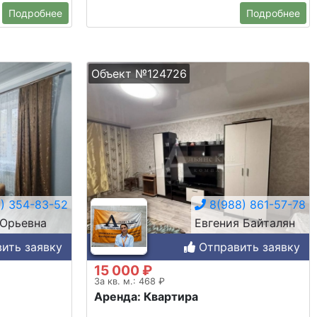
Подробнее
Подробнее
Объект №124726
) 354-83-52
8(988) 861-57-78
Юрьевна
Евгения Байталян
ить заявку
Отправить заявку
15 000 ₽
За кв. м.: 468 ₽
Аренда: Квартира