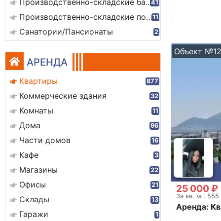
Производственно-складские базы
41
Производственно-складские помещения
11
Санатории/Пансионаты
2
Объект №12
АРЕНДА
Квартиры
877
Коммерческие здания
32
Комнаты
11
Дома
96
Части домов
16
Кафе
3
Магазины
22
Офисы
21
25 000 ₽
За кв. м.: 555
Склады
13
Аренда: К
Гаражи
1