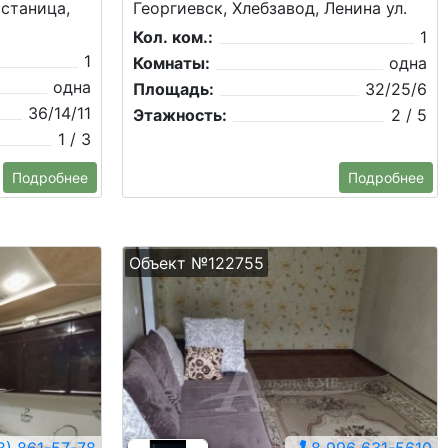
 станица,
Георгиевск, Хлебзавод, Ленина ул.
Кол. ком.:
1
1
Комнаты:
одна
одна
Площадь:
32/25/6
36/14/11
Этажность:
2 / 5
1 / 3
Подробнее
Подробнее
Объект №122755
) 861-57-78
8 996 631-5610