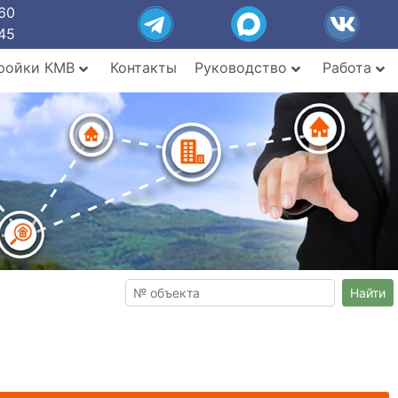
60
45
ройки КМВ
Контакты
Руководство
Работа
Найти