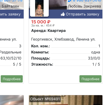
я Байталян
Любовь Закриева
ить заявку
Отправить заявку
15 000 ₽
За кв. м.: 454 ₽
Аренда: Квартира
енина ул.
Георгиевск, Хлебзавод, Ленина ул.
3
Кол. ком.:
1
Раздельные
Комнаты:
одна
63,10/52/10
Площадь:
33/0/0
5 / 5
Этажность:
1 / 5
Подробнее
Подробнее
Объект №69491