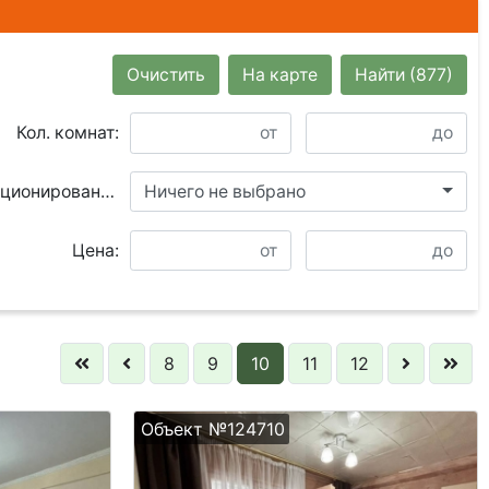
Очистить
На карте
Найти
(877)
Кол. комнат:
Кондиционирование:
Ничего не выбрано
Цена:
8
9
10
11
12
Объект №124710