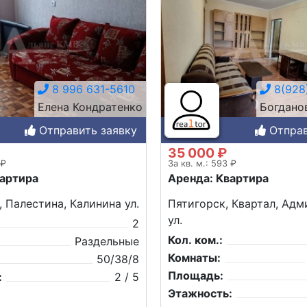
8 996 631-5610
8(928
Елена Кондратенко
Богдано
Отправить заявку
Отправ
35 000 ₽
 ₽
За кв. м.: 593 ₽
вартира
Аренда: Квартира
, Палестина, Калинина ул.
Пятигорск, Квартал, Адм
ул.
2
Кол. ком.:
Раздельные
Комнаты:
50/38/8
Площадь:
:
2 / 5
Этажность: